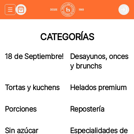
Abrir menu de navegación
Login
CATEGORÍAS
18 de Septiembre!
Desayunos, onces
y brunchs
Tortas y kuchens
Helados premium
Porciones
Repostería
Sin azúcar
Especialidades de