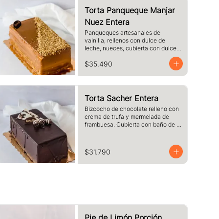
Torta Panqueque Manjar
Nuez Entera
Panqueques artesanales de 
vainilla, rellenos con dulce de 
leche, nueces, cubierta con dulce 
de leche y nueces
$35.490
Torta Sacher Entera
Bizcocho de chocolate relleno con 
crema de trufa y mermelada de 
frambuesa. Cubierta con baño de 
chocolate.
$31.790
Pie de Limón Porción