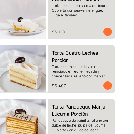
Tarta rellena con crema de limón. 
Cubierta con suave merengue. 
Elige el tamaño.
$6.190
Torta Cuatro Leches
Porción
Torta de bizcocho de vainilla, 
remojado en leche, nevada y 
condensada. relleno con manjar, 
cubierto de merengue. tamaño a 
$6.490
elección.
Torta Panqueque Manjar
Lúcuma Porción
Panqueque de vainilla, relleno con 
dulce de leche, pulpa de lúcuma. 
Cubierto con dulce de leche, 