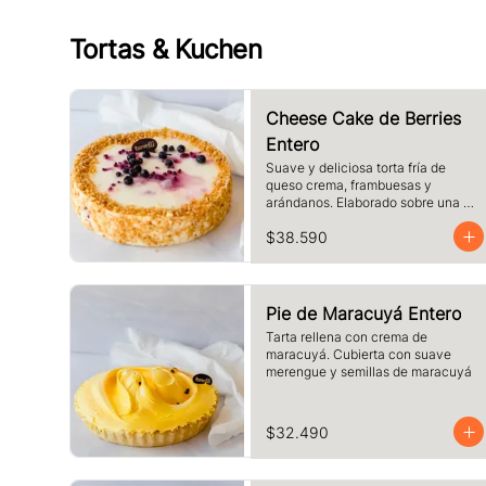
Tortas & Kuchen
Cheese Cake de Berries
Entero
Suave y deliciosa torta fría de 
queso crema, frambuesas y 
arándanos. Elaborado sobre una 
base de galletas y decorado con 
$38.590
crocante de maní.
Pie de Maracuyá Entero
Tarta rellena con crema de 
maracuyá. Cubierta con suave 
merengue y semillas de maracuyá
$32.490