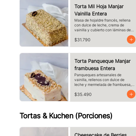
Torta Mil Hoja Manjar
Vainilla Entera
Masa de hojaldre francés, rellena 
con dulce de leche, crema de 
vainilla y cubierto con láminas de 
hojaldre.
$31.790
Torta Panqueque Manjar
frambuesa Entera
Panqueques artesanales de 
vainilla, rellenos con dulce de 
leche y mermelada de frambuesa, 
crema. Cubierto con chocolate 
$35.490
blanco y almendras laminadas 
tostadas.
Tortas & Kuchen (Porciones)
Cheesecake de Berries