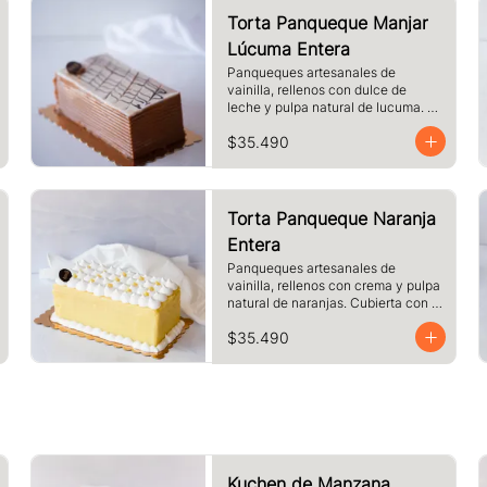
Torta Panqueque Manjar
Lúcuma Entera
Panqueques artesanales de 
vainilla, rellenos con dulce de 
leche y pulpa natural de lucuma. 
Cubierto con dulce de leche y 
$35.490
chocolate blanco.
Torta Panqueque Naranja
Entera
Panqueques artesanales de 
vainilla, rellenos con crema y pulpa 
natural de naranjas. Cubierta con 
crema de naranja y merengue.
$35.490
Kuchen de Manzana