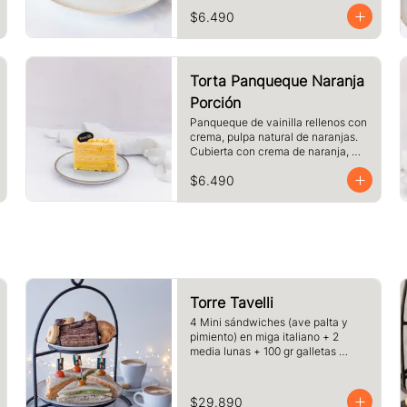
crema. Cubierto con chocolate 
$6.490
blanco y almendras laminadas 
tostadas.
Torta Panqueque Naranja
Porción
Panqueque de vainilla rellenos con 
crema, pulpa natural de naranjas. 
Cubierta con crema de naranja, 
merengue. Tamaño a elección.
$6.490
Torre Tavelli
4 Mini sándwiches (ave palta y 
pimiento) en miga italiano + 2 
media lunas + 100 gr galletas 
surtida + 1 porcion de pie o torta del 
dia + 2 cafe o te y jugo.
$29.890