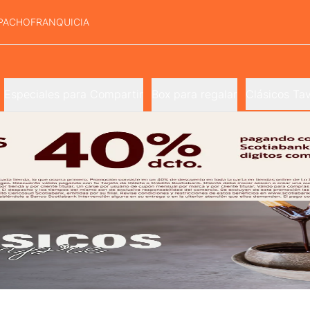
PACHO
FRANQUICIA
Especiales para Compartir
Box para regalar
Clásicos Tav