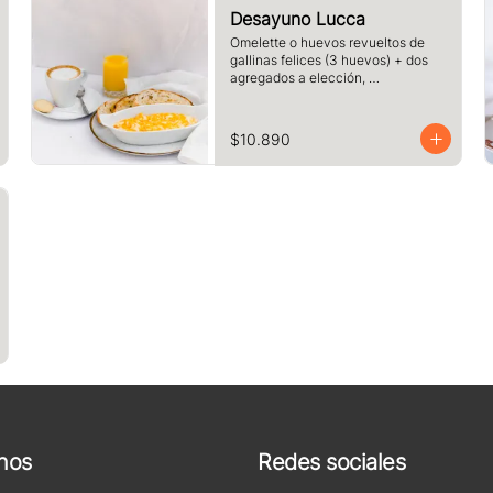
Desayuno Lucca
Omelette o huevos revueltos de 
gallinas felices (3 huevos) + dos 
agregados a elección, 
acompañado de tres rebanadas de 
pan  de masa madre, mantequilla, 
vaso de jugo de naranja (125cc) y 
$10.890
té o café a elección.
nos
Redes sociales