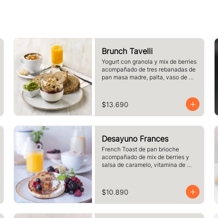
Brunch Tavelli
Yogurt con granola y mix de berries 
acompañado de tres rebanadas de 
pan masa madre, palta, vaso de 
jugo de naranja (125cc) y té o café 
a elección
$13.690
Desayuno Frances
French Toast de pan brioche 
acompañado de mix de berries y 
salsa de caramelo, vitamina de 
naranja (125cc) y café o té a 
elección.
$10.890