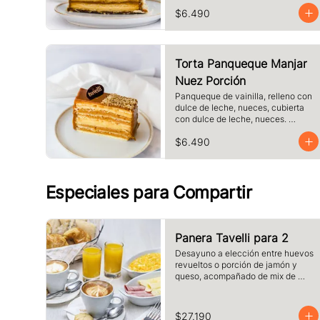
láminas de hojaldre, Tamaño a 
$6.490
elección.
Torta Panqueque Manjar
Nuez Porción
Panqueque de vainilla, relleno con 
dulce de leche, nueces, cubierta 
con dulce de leche, nueces. 
Tamaño a elección.
$6.490
Especiales para Compartir
Panera Tavelli para 2
Desayuno a elección entre huevos 
revueltos o porción de jamón y 
queso, acompañado de mix de 
panes tavelli, dos medias lunas, 
palta, mantequilla, dos vasos de 
jugo de naranja (125 cc ), y dos 
$27.190