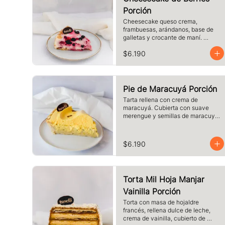
Porción
Cheesecake queso crema, 
frambuesas, arándanos, base de 
galletas y crocante de maní. 
Tamaño a elección.
$6.190
Pie de Maracuyá Porción
Tarta rellena con crema de 
maracuyá. Cubierta con suave 
merengue y semillas de maracuyá. 
Elige el tamaño.
$6.190
Torta Mil Hoja Manjar
Vainilla Porción
Torta con masa de hojaldre 
francés, rellena dulce de leche, 
crema de vainilla, cubierto de 