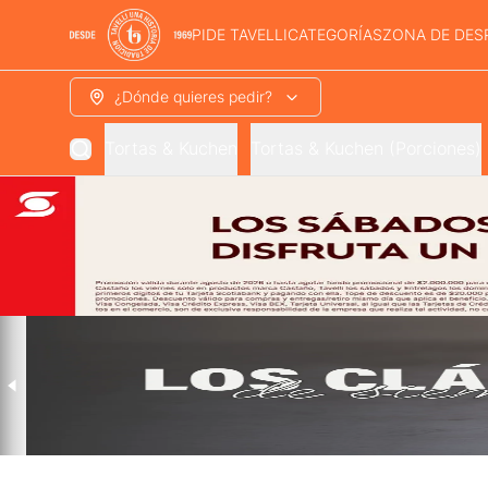
PIDE TAVELLI
CATEGORÍAS
ZONA DE DES
¿Dónde quieres pedir?
Tortas & Kuchen
Tortas & Kuchen (Porciones)