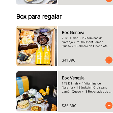
café o té a elección
Box para regalar
Box Genova
2 Te Dilmah + 2 Vitaminas de 
Naranja +  2 Croissant Jamón 
Queso + 1 Palmera de Chocolate + 
1 Muffins Artesanal + 100 gr de 
Galletas Surtidas.
$41.390
Box Venezia
1 Té Dilmah +  1 Vitamina de 
Naranja + 1 Sándwich Croissant 
Jamón Queso +  3 Rebanadas de 
Pan Masa Madre con Mermelada y 
Mantequilla +  1 Palmera de 
Chocolate, +1 Muffin Artesanal 
$36.390
+100 gr de Galletas Surtida.