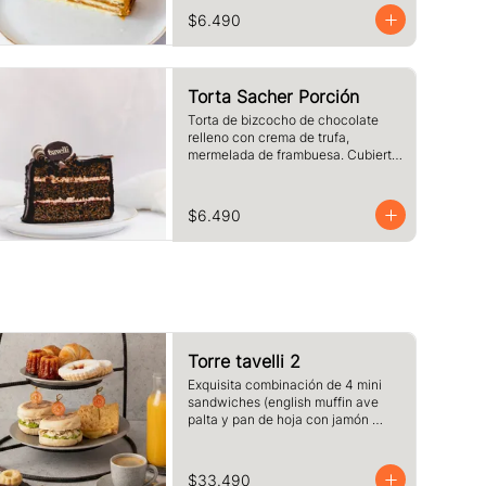
chocolate blanco. Tamaño a 
$6.490
elección.
Torta Sacher Porción
Torta de bizcocho de chocolate 
relleno con crema de trufa, 
mermelada de frambuesa. Cubierta 
con baño de chocolate. Tamaño a 
elección.
$6.490
Torre tavelli 2
Exquisita combinación de 4 mini 
sandwiches (english muffin ave 
palta y pan de hoja con jamón 
queso fundido )+ 2 medias lunas + 
2 canelé + 2 delicias de 
frambuesas + 2 café o té + 2 jugos 
$33.490