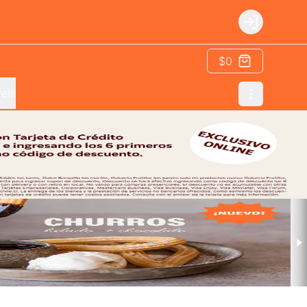
Login
$0
elli