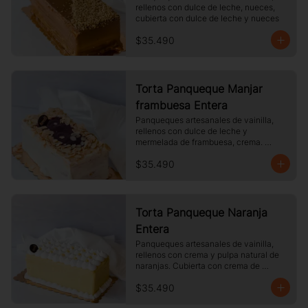
rellenos con dulce de leche, nueces, 
cubierta con dulce de leche y nueces
$35.490
Torta Panqueque Manjar
frambuesa Entera
Panqueques artesanales de vainilla, 
rellenos con dulce de leche y 
mermelada de frambuesa, crema. 
Cubierto con chocolate blanco y 
$35.490
almendras laminadas tostadas.
Torta Panqueque Naranja
Entera
Panqueques artesanales de vainilla, 
rellenos con crema y pulpa natural de 
naranjas. Cubierta con crema de 
naranja y merengue.
$35.490