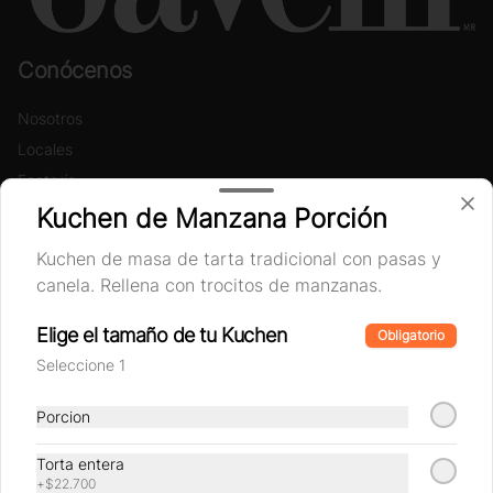
Conócenos
Nosotros
Locales
Factoría
Términos y condiciones
Kuchen de Manzana Porción
Política de privacidad
Kuchen de masa de tarta tradicional con pasas y
canela. Rellena con trocitos de manzanas.
Redes sociales
Elige el tamaño de tu Kuchen
Obligatorio
Instagram
Seleccione 1
Facebook
Porcion
Mi cuenta
Torta entera
Pedir
+
$22.700