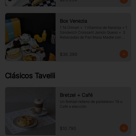
Box Venezia
1 Té Dilmah +  1 Vitamina de Naranja + 1 
Sándwich Croissant Jamón Queso +  3 
Rebanadas de Pan Masa Madre con 
Mermelada y Mantequilla +  1 Palmera 
de Chocolate, +1 Muffin Artesanal +100 
gr de Galletas Surtida.
$36.390
Clásicos Tavelli
Bretzel + Café
Un Bretzel relleno de pastelera+ Té o 
Café a elección
$10.790