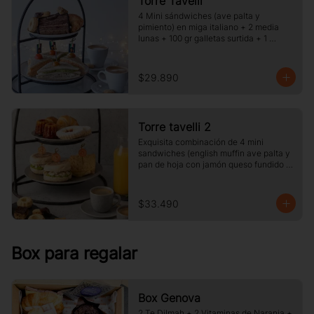
Torre Tavelli
4 Mini sándwiches (ave palta y 
pimiento) en miga italiano + 2 media 
lunas + 100 gr galletas surtida + 1 
porcion de pie o torta del dia + 2 cafe o 
te y jugo.
$29.890
Torre tavelli 2
Exquisita combinación de 4 mini 
sandwiches (english muffin ave palta y 
pan de hoja con jamón queso fundido 
)+ 2 medias lunas + 2 canelé + 2 
delicias de frambuesas + 2 café o té + 2 
jugos pequeños.
$33.490
Box para regalar
Box Genova
2 Te Dilmah + 2 Vitaminas de Naranja +  