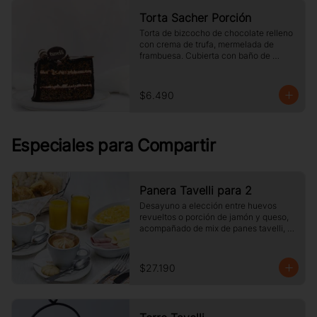
Torta Sacher Porción
Torta de bizcocho de chocolate relleno 
con crema de trufa, mermelada de 
frambuesa. Cubierta con baño de 
chocolate. Tamaño a elección.
$6.490
Especiales para Compartir
Panera Tavelli para 2
Desayuno a elección entre huevos 
revueltos o porción de jamón y queso, 
acompañado de mix de panes tavelli, 
dos medias lunas, palta, mantequilla, 
dos vasos de jugo de naranja (125 cc ), 
y dos café o té a elección
$27.190