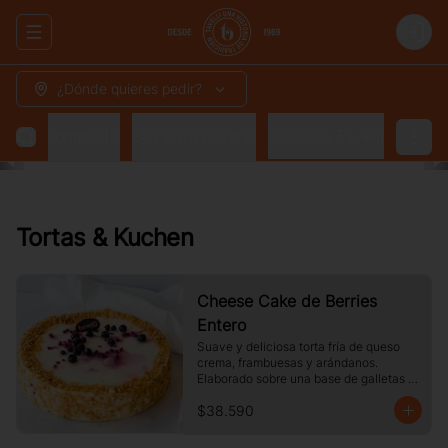
Abrir menu de navegación
Login
¿Dónde quieres pedir?
 para Compartir
Box para regalar
Clásicos Tavelli
Tortas & Kuchen
Cheese Cake de Berries
Entero
Suave y deliciosa torta fría de queso 
crema, frambuesas y arándanos. 
Elaborado sobre una base de galletas y 
decorado con crocante de maní.
$38.590