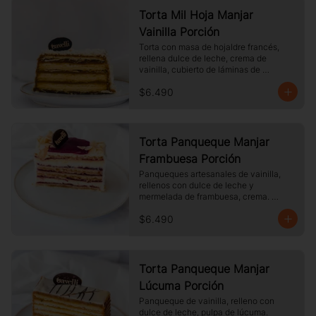
Torta Mil Hoja Manjar
Vainilla Porción
Torta con masa de hojaldre francés, 
rellena dulce de leche, crema de 
vainilla, cubierto de láminas de 
hojaldre, Tamaño a elección.
$6.490
Torta Panqueque Manjar
Frambuesa Porción
Panqueques artesanales de vainilla, 
rellenos con dulce de leche y 
mermelada de frambuesa, crema. 
Cubierto con chocolate blanco y 
$6.490
almendras laminadas tostadas.
Torta Panqueque Manjar
Lúcuma Porción
Panqueque de vainilla, relleno con 
dulce de leche, pulpa de lúcuma. 