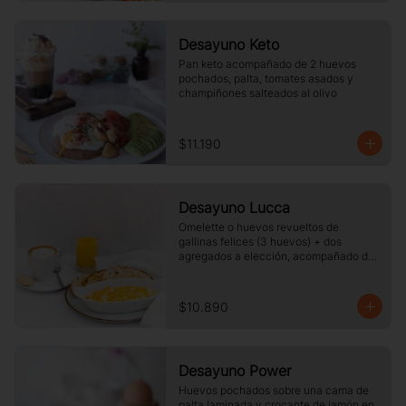
Desayuno Keto
Pan keto acompañado de 2 huevos 
pochados, palta, tomates asados y 
champiñones salteados al olivo
$11.190
Desayuno Lucca
Omelette o huevos revueltos de 
gallinas felices (3 huevos) + dos 
agregados a elección, acompañado de 
tres rebanadas de pan  de masa madre, 
mantequilla, vaso de jugo de naranja 
(125cc) y té o café a elección.
$10.890
Desayuno Power
Huevos pochados sobre una cama de 
palta laminada y crocante de jamón en 