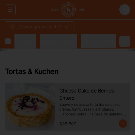
Abrir menu de navegación
Login
¿Dónde quieres pedir?
 para Compartir
Box para regalar
Clásicos Tavelli
Tortas & Kuchen
Cheese Cake de Berries
Entero
Suave y deliciosa torta fría de queso 
crema, frambuesas y arándanos. 
Elaborado sobre una base de galletas y 
decorado con crocante de maní.
$38.590