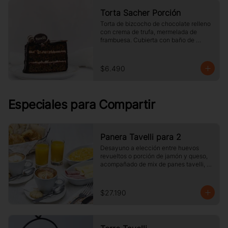
Torta Sacher Porción
Torta de bizcocho de chocolate relleno 
con crema de trufa, mermelada de 
frambuesa. Cubierta con baño de 
chocolate. Tamaño a elección.
$6.490
Especiales para Compartir
Panera Tavelli para 2
Desayuno a elección entre huevos 
revueltos o porción de jamón y queso, 
acompañado de mix de panes tavelli, 
dos medias lunas, palta, mantequilla, 
dos vasos de jugo de naranja (125 cc ), 
y dos café o té a elección
$27.190