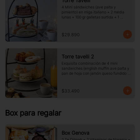
Torre Tavelli
4 Mini sándwiches (ave palta y 
pimiento) en miga italiano + 2 media 
lunas + 100 gr galletas surtida + 1 
porcion de pie o torta del dia + 2 cafe o 
te y jugo.
$29.890
Torre tavelli 2
Exquisita combinación de 4 mini 
sandwiches (english muffin ave palta y 
pan de hoja con jamón queso fundido 
)+ 2 medias lunas + 2 canelé + 2 
delicias de frambuesas + 2 café o té + 2 
jugos pequeños.
$33.490
Box para regalar
Box Genova
2 Te Dilmah + 2 Vitaminas de Naranja +  