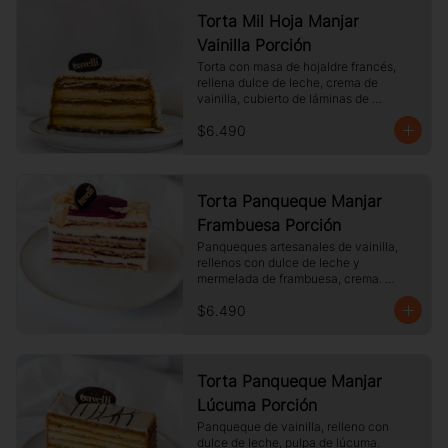
Torta Mil Hoja Manjar
Vainilla Porción
Torta con masa de hojaldre francés, 
rellena dulce de leche, crema de 
vainilla, cubierto de láminas de 
hojaldre, Tamaño a elección.
$6.490
Torta Panqueque Manjar
Frambuesa Porción
Panqueques artesanales de vainilla, 
rellenos con dulce de leche y 
mermelada de frambuesa, crema. 
Cubierto con chocolate blanco y 
$6.490
almendras laminadas tostadas.
Torta Panqueque Manjar
Lúcuma Porción
Panqueque de vainilla, relleno con 
dulce de leche, pulpa de lúcuma. 