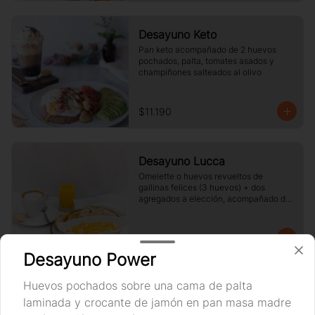
Desayuno Keto
Pan keto acompañado de 2 huevos 
pochados, palta, tomates asados y 
champiñones salteados al olivo
$11.190
Desayuno Lucca
Omelette o huevos revueltos de 
gallinas felices (3 huevos) + dos 
agregados a elección, acompañado de 
tres rebanadas de pan  de masa madre, 
mantequilla, vaso de jugo de naranja 
(125cc) y té o café a elección.
$10.890
Desayuno Power
Huevos pochados sobre una cama de palta
Desayuno Power
laminada y crocante de jamón en pan masa madre
Huevos pochados sobre una cama de 
palta laminada y crocante de jamón en 