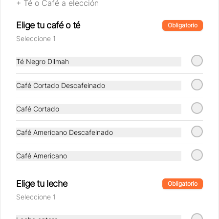
+ Té o Café a elección
pan masa madre + Té o Café a elección
Elige tu café o té
Obligatorio
$10.790
Seleccione 1
Té Negro Dilmah
Muffin + Café
Un Muffin a elección + Té o Café a 
Café Cortado Descafeinado
elección
Café Cortado
$10.790
Café Americano Descafeinado
Café Americano
Elige tu leche
Obligatorio
Seleccione 1