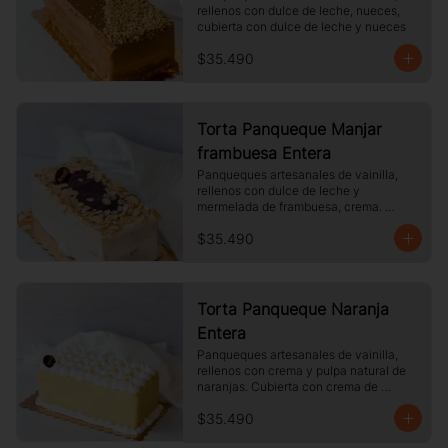
rellenos con dulce de leche, nueces, 
cubierta con dulce de leche y nueces
$35.490
Torta Panqueque Manjar
frambuesa Entera
Panqueques artesanales de vainilla, 
rellenos con dulce de leche y 
mermelada de frambuesa, crema. 
Cubierto con chocolate blanco y 
$35.490
almendras laminadas tostadas.
Torta Panqueque Naranja
Entera
Panqueques artesanales de vainilla, 
rellenos con crema y pulpa natural de 
naranjas. Cubierta con crema de 
naranja y merengue.
$35.490