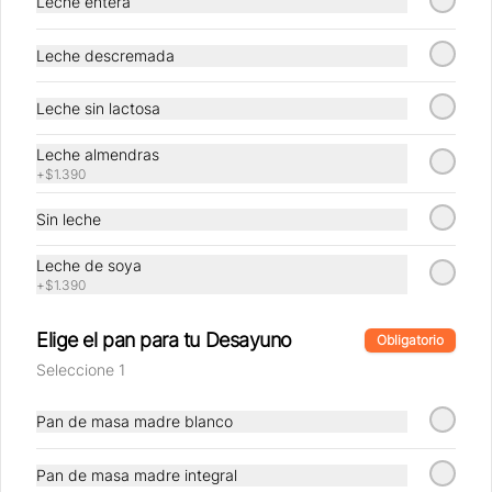
Leche entera
Leche descremada
Conócenos
Leche sin lactosa
Nosotros
Locales
Leche almendras
+
$1.390
Factoría
Términos y condiciones
Sin leche
Política de privacidad
Leche de soya
Redes sociales
+
$1.390
Instagram
Elige el pan para tu Desayuno
Obligatorio
Facebook
Seleccione 1
Pan de masa madre blanco
Mi cuenta
Pedir
Pan de masa madre integral