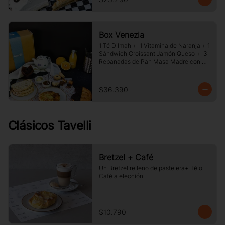
Box Venezia
1 Té Dilmah +  1 Vitamina de Naranja + 1 
Sándwich Croissant Jamón Queso +  3 
Rebanadas de Pan Masa Madre con 
Mermelada y Mantequilla +  1 Palmera 
de Chocolate, +1 Muffin Artesanal +100 
gr de Galletas Surtida.
$36.390
Clásicos Tavelli
Bretzel + Café
Un Bretzel relleno de pastelera+ Té o 
Café a elección
$10.790