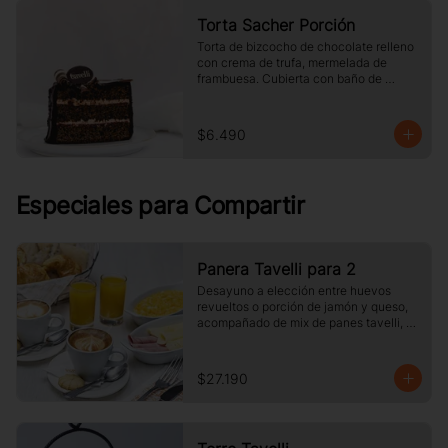
Torta Sacher Porción
Torta de bizcocho de chocolate relleno 
con crema de trufa, mermelada de 
frambuesa. Cubierta con baño de 
chocolate. Tamaño a elección.
$6.490
Especiales para Compartir
Panera Tavelli para 2
Desayuno a elección entre huevos 
revueltos o porción de jamón y queso, 
acompañado de mix de panes tavelli, 
dos medias lunas, palta, mantequilla, 
dos vasos de jugo de naranja (125 cc ), 
y dos café o té a elección
$27.190