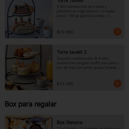
Torre Tavelli
4 Mini sándwiches (ave palta y 
pimiento) en miga italiano + 2 media 
lunas + 100 gr galletas surtida + 1 
porcion de pie o torta del dia + 2 cafe o 
te y jugo.
$29.890
Torre tavelli 2
Exquisita combinación de 4 mini 
sandwiches (english muffin ave palta y 
pan de hoja con jamón queso fundido 
)+ 2 medias lunas + 2 canelé + 2 
delicias de frambuesas + 2 café o té + 2 
jugos pequeños.
$33.490
Box para regalar
Box Genova
2 Te Dilmah + 2 Vitaminas de Naranja +  