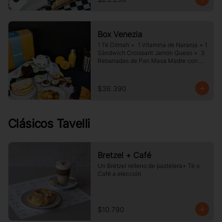
Box Venezia
1 Té Dilmah +  1 Vitamina de Naranja + 1 
Sándwich Croissant Jamón Queso +  3 
Rebanadas de Pan Masa Madre con 
Mermelada y Mantequilla +  1 Palmera 
de Chocolate, +1 Muffin Artesanal +100 
gr de Galletas Surtida.
$36.390
Clásicos Tavelli
Bretzel + Café
Un Bretzel relleno de pastelera+ Té o 
Café a elección
$10.790