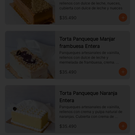
rellenos con dulce de leche, nueces, 
cubierta con dulce de leche y nueces
$35.490
Torta Panqueque Manjar
frambuesa Entera
Panqueques artesanales de vainilla, 
rellenos con dulce de leche y 
mermelada de frambuesa, crema. 
Cubierto con chocolate blanco y 
$35.490
almendras laminadas tostadas.
Torta Panqueque Naranja
Entera
Panqueques artesanales de vainilla, 
rellenos con crema y pulpa natural de 
naranjas. Cubierta con crema de 
naranja y merengue.
$35.490