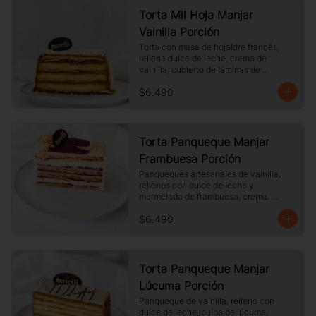
Torta Mil Hoja Manjar
Vainilla Porción
Torta con masa de hojaldre francés, 
rellena dulce de leche, crema de 
vainilla, cubierto de láminas de 
hojaldre, Tamaño a elección.
$6.490
Torta Panqueque Manjar
Frambuesa Porción
Panqueques artesanales de vainilla, 
rellenos con dulce de leche y 
mermelada de frambuesa, crema. 
Cubierto con chocolate blanco y 
$6.490
almendras laminadas tostadas.
Torta Panqueque Manjar
Lúcuma Porción
Panqueque de vainilla, relleno con 
dulce de leche, pulpa de lúcuma. 