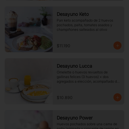
Desayuno Keto
Pan keto acompañado de 2 huevos 
pochados, palta, tomates asados y 
champiñones salteados al olivo
$11.190
Desayuno Lucca
Omelette o huevos revueltos de 
gallinas felices (3 huevos) + dos 
agregados a elección, acompañado de 
tres rebanadas de pan  de masa madre, 
mantequilla, vaso de jugo de naranja 
(125cc) y té o café a elección.
$10.890
Desayuno Power
Huevos pochados sobre una cama de 
palta laminada y crocante de jamón en 