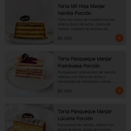
Torta Mil Hoja Manjar
Vainilla Porción
Torta con masa de hojaldre francés, 
rellena dulce de leche, crema de 
vainilla, cubierto de láminas de 
hojaldre, Tamaño a elección.
$6.490
Torta Panqueque Manjar
Frambuesa Porción
Panqueques artesanales de vainilla, 
rellenos con dulce de leche y 
mermelada de frambuesa, crema. 
Cubierto con chocolate blanco y 
$6.490
almendras laminadas tostadas.
Torta Panqueque Manjar
Lúcuma Porción
Panqueque de vainilla, relleno con 
dulce de leche, pulpa de lúcuma. 