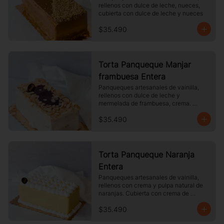
rellenos con dulce de leche, nueces, 
cubierta con dulce de leche y nueces
$35.490
Torta Panqueque Manjar
frambuesa Entera
Panqueques artesanales de vainilla, 
rellenos con dulce de leche y 
mermelada de frambuesa, crema. 
Cubierto con chocolate blanco y 
$35.490
almendras laminadas tostadas.
Torta Panqueque Naranja
Entera
Panqueques artesanales de vainilla, 
rellenos con crema y pulpa natural de 
naranjas. Cubierta con crema de 
naranja y merengue.
$35.490