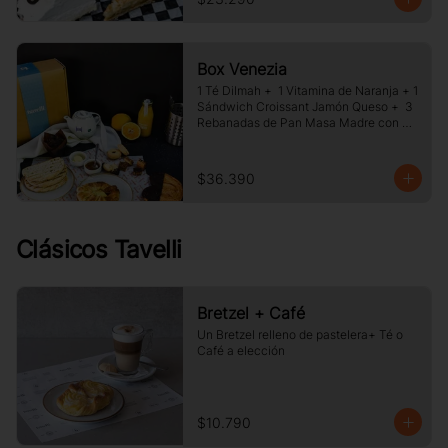
Box Venezia
1 Té Dilmah +  1 Vitamina de Naranja + 1 
Sándwich Croissant Jamón Queso +  3 
Rebanadas de Pan Masa Madre con 
Mermelada y Mantequilla +  1 Palmera 
de Chocolate, +1 Muffin Artesanal +100 
gr de Galletas Surtida.
$36.390
Clásicos Tavelli
Bretzel + Café
Un Bretzel relleno de pastelera+ Té o 
Café a elección
$10.790