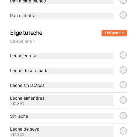
Pan molde blanco
Pan ciabatta
Conócenos
Elige tu leche
Nosotros
Obligatorio
Seleccione 1
Locales
Factoría
Leche entera
Términos y condiciones
Política de privacidad
Leche descremada
Redes sociales
Leche sin lactosa
Instagram
Leche almendras
Facebook
+
$1.390
Sin leche
Mi cuenta
Leche de soya
Pedir
+
$1.390