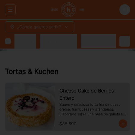
Abrir menu de navegación
Login
¿Dónde quieres pedir?
 para Compartir
Box para regalar
Clásicos Tavelli
Tortas & Kuchen
Cheese Cake de Berries
Entero
Suave y deliciosa torta fría de queso 
crema, frambuesas y arándanos. 
Elaborado sobre una base de galletas y 
decorado con crocante de maní.
$38.590