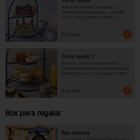
Torre Tavelli
4 Mini sándwiches (ave palta y 
pimiento) en miga italiano + 2 media 
lunas + 100 gr galletas surtida + 1 
porcion de pie o torta del dia + 2 cafe o 
te y jugo.
$29.890
Torre tavelli 2
Exquisita combinación de 4 mini 
sandwiches (english muffin ave palta y 
pan de hoja con jamón queso fundido 
)+ 2 medias lunas + 2 canelé + 2 
delicias de frambuesas + 2 café o té + 2 
jugos pequeños.
$33.490
Box para regalar
Box Genova
2 Te Dilmah + 2 Vitaminas de Naranja +  