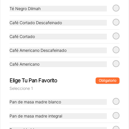
pan masa madre + Té o Café a elección
Té Negro Dilmah
$10.790
Café Cortado Descafeinado
Café Cortado
Muffin + Café
Un Muffin a elección + Té o Café a 
Café Americano Descafeinado
elección
Café Americano
$10.790
Elige Tu Pan Favorito
Obligatorio
Seleccione 1
Pan de masa madre blanco
Pan de masa madre integral