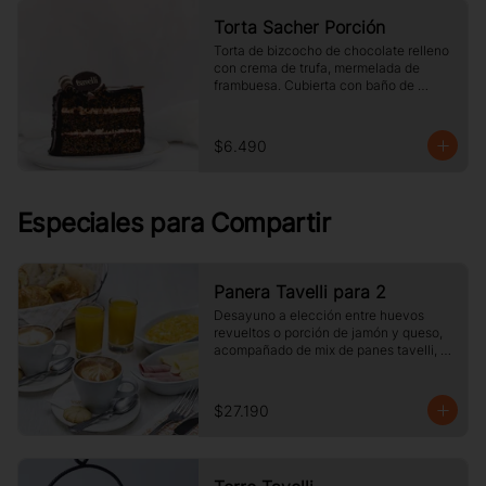
Torta Sacher Porción
Torta de bizcocho de chocolate relleno 
con crema de trufa, mermelada de 
frambuesa. Cubierta con baño de 
chocolate. Tamaño a elección.
$6.490
Especiales para Compartir
Panera Tavelli para 2
Desayuno a elección entre huevos 
revueltos o porción de jamón y queso, 
acompañado de mix de panes tavelli, 
dos medias lunas, palta, mantequilla, 
dos vasos de jugo de naranja (125 cc ), 
y dos café o té a elección
$27.190