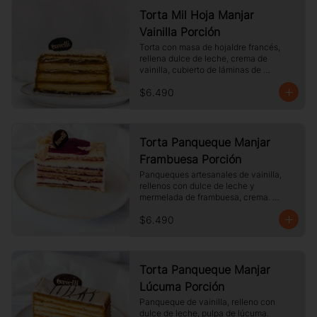
Torta Mil Hoja Manjar
Vainilla Porción
Torta con masa de hojaldre francés, 
rellena dulce de leche, crema de 
vainilla, cubierto de láminas de 
hojaldre, Tamaño a elección.
$6.490
Torta Panqueque Manjar
Frambuesa Porción
Panqueques artesanales de vainilla, 
rellenos con dulce de leche y 
mermelada de frambuesa, crema. 
Cubierto con chocolate blanco y 
$6.490
almendras laminadas tostadas.
Torta Panqueque Manjar
Lúcuma Porción
Panqueque de vainilla, relleno con 
dulce de leche, pulpa de lúcuma. 