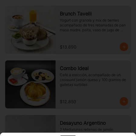
Brunch Tavelli
Yogurt con granola y mix de berries 
acompañado de tres rebanadas de pan 
masa madre, palta, vaso de jugo de 
naranja (125cc) y té o café a elección
$13.690
Combo Ideal
Café a elección, acompañado de un 
croissant jamón queso y 100 gramos de 
galletas surtidas .
$12.850
Desayuno Argentino
2 Medialunas rellenas de jamón 
ahumado y queso funido + Té o Café a 