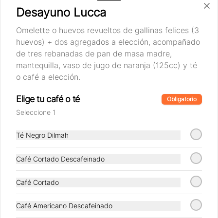
elección
Desayuno Lucca
Omelette o huevos revueltos de gallinas felices (3
$10.890
huevos) + dos agregados a elección, acompañado
de tres rebanadas de pan de masa madre,
mantequilla, vaso de jugo de naranja (125cc) y té
Desayuno Frances
o café a elección.
French Toast de pan brioche 
acompañado de mix de berries y salsa 
de caramelo, vitamina de naranja 
Elige tu café o té
Obligatorio
(125cc) y café o té a elección.
Seleccione 1
$10.890
Té Negro Dilmah
Desayuno Italiano
Café Cortado Descafeinado
Jamón y palta, acompañado de tres 
rebanadas de pan de masa madre, 
mantequilla, jugo de naranja (125cc) y 
Café Cortado
café o té a elección.
Café Americano Descafeinado
$10.890