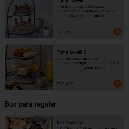
Torre Tavelli
4 Mini sándwiches (ave palta y 
pimiento) en miga italiano + 2 media 
lunas + 100 gr galletas surtida + 1 
porcion de pie o torta del dia + 2 cafe o 
te y jugo.
$29.890
Torre tavelli 2
Exquisita combinación de 4 mini 
sandwiches (english muffin ave palta y 
pan de hoja con jamón queso fundido 
)+ 2 medias lunas + 2 canelé + 2 
delicias de frambuesas + 2 café o té + 2 
jugos pequeños.
$33.490
Box para regalar
Box Genova
2 Te Dilmah + 2 Vitaminas de Naranja +  