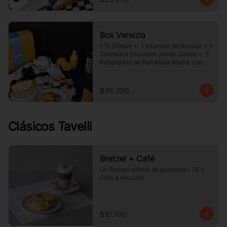
Box Venezia
1 Té Dilmah +  1 Vitamina de Naranja + 1 
Sándwich Croissant Jamón Queso +  3 
Rebanadas de Pan Masa Madre con 
Mermelada y Mantequilla +  1 Palmera 
de Chocolate, +1 Muffin Artesanal +100 
gr de Galletas Surtida.
$36.390
Clásicos Tavelli
Bretzel + Café
Un Bretzel relleno de pastelera+ Té o 
Café a elección
$10.790