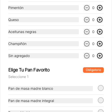
pan masa madre + Té o Café a elección
Pimentón
0
$10.790
Queso
0
Aceitunas negras
0
Muffin + Café
Un Muffin a elección + Té o Café a 
Champiñón
0
elección
Sin agregado
0
$10.790
Elige Tu Pan Favorito
Obligatorio
Seleccione 1
Pan de masa madre blanco
Pan de masa madre integral