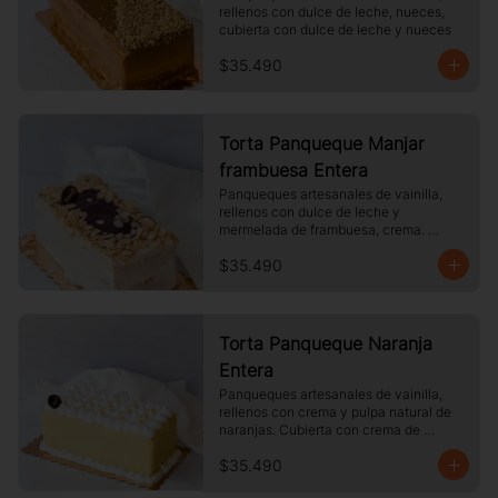
rellenos con dulce de leche, nueces, 
cubierta con dulce de leche y nueces
$35.490
Torta Panqueque Manjar
frambuesa Entera
Panqueques artesanales de vainilla, 
rellenos con dulce de leche y 
mermelada de frambuesa, crema. 
Cubierto con chocolate blanco y 
$35.490
almendras laminadas tostadas.
Torta Panqueque Naranja
Entera
Panqueques artesanales de vainilla, 
rellenos con crema y pulpa natural de 
naranjas. Cubierta con crema de 
naranja y merengue.
$35.490