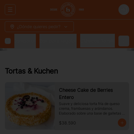
Abrir menu de navegación
Login
¿Dónde quieres pedir?
 para Compartir
Box para regalar
Clásicos Tavelli
Tortas & Kuchen
Cheese Cake de Berries
Entero
Suave y deliciosa torta fría de queso 
crema, frambuesas y arándanos. 
Elaborado sobre una base de galletas y 
decorado con crocante de maní.
$38.590