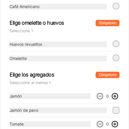
Café Americano
Desayuno Keto
Pan keto acompañado de 2 huevos 
Elige omelette o huevos
Obligatorio
pochados, palta, tomates asados y 
champiñones salteados al olivo
Seleccione 1
Huevos revueltos
$11.190
Omelette
Desayuno Lucca
Omelette o huevos revueltos de 
Elige los agregados
Obligatorio
gallinas felices (3 huevos) + dos 
agregados a elección, acompañado de 
Seleccione al menos 1
tres rebanadas de pan  de masa madre, 
mantequilla, vaso de jugo de naranja 
(125cc) y té o café a elección.
Jamón
0
$10.890
Jamón de pavo
Desayuno Power
Tomate
0
Huevos pochados sobre una cama de 
palta laminada y crocante de jamón en 