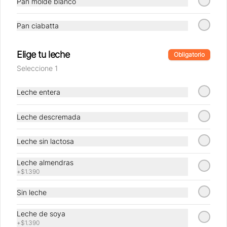
Pan molde blanco
Pan ciabatta
Conócenos
Elige tu leche
Nosotros
Obligatorio
Seleccione 1
Locales
Factoría
Leche entera
Términos y condiciones
Política de privacidad
Leche descremada
Redes sociales
Leche sin lactosa
Instagram
Leche almendras
Facebook
+
$1.390
Sin leche
Mi cuenta
Leche de soya
Pedir
+
$1.390