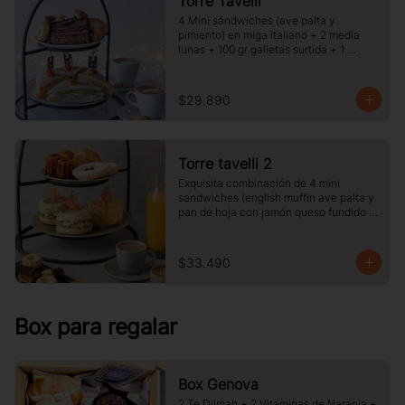
Torre Tavelli
4 Mini sándwiches (ave palta y 
pimiento) en miga italiano + 2 media 
lunas + 100 gr galletas surtida + 1 
porcion de pie o torta del dia + 2 cafe o 
te y jugo.
$29.890
Torre tavelli 2
Exquisita combinación de 4 mini 
sandwiches (english muffin ave palta y 
pan de hoja con jamón queso fundido 
)+ 2 medias lunas + 2 canelé + 2 
delicias de frambuesas + 2 café o té + 2 
jugos pequeños.
$33.490
Box para regalar
Box Genova
2 Te Dilmah + 2 Vitaminas de Naranja +  