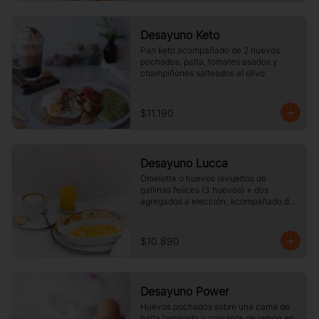
Desayuno Keto
Pan keto acompañado de 2 huevos 
pochados, palta, tomates asados y 
champiñones salteados al olivo
$11.190
Desayuno Lucca
Omelette o huevos revueltos de 
gallinas felices (3 huevos) + dos 
agregados a elección, acompañado de 
tres rebanadas de pan  de masa madre, 
mantequilla, vaso de jugo de naranja 
(125cc) y té o café a elección.
$10.890
Desayuno Power
Huevos pochados sobre una cama de 
palta laminada y crocante de jamón en 