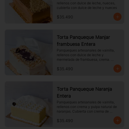
rellenos con dulce de leche, nueces, 
cubierta con dulce de leche y nueces
$35.490
Torta Panqueque Manjar
frambuesa Entera
Panqueques artesanales de vainilla, 
rellenos con dulce de leche y 
mermelada de frambuesa, crema. 
Cubierto con chocolate blanco y 
$35.490
almendras laminadas tostadas.
Torta Panqueque Naranja
Entera
Panqueques artesanales de vainilla, 
rellenos con crema y pulpa natural de 
naranjas. Cubierta con crema de 
naranja y merengue.
$35.490