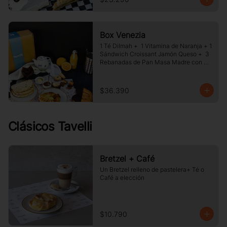
Box Venezia
1 Té Dilmah +  1 Vitamina de Naranja + 1 
Sándwich Croissant Jamón Queso +  3 
Rebanadas de Pan Masa Madre con 
Mermelada y Mantequilla +  1 Palmera 
de Chocolate, +1 Muffin Artesanal +100 
gr de Galletas Surtida.
$36.390
Clásicos Tavelli
Bretzel + Café
Un Bretzel relleno de pastelera+ Té o 
Café a elección
$10.790