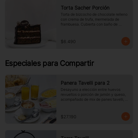
Torta Sacher Porción
Torta de bizcocho de chocolate relleno 
con crema de trufa, mermelada de 
frambuesa. Cubierta con baño de 
chocolate. Tamaño a elección.
$6.490
Especiales para Compartir
Panera Tavelli para 2
Desayuno a elección entre huevos 
revueltos o porción de jamón y queso, 
acompañado de mix de panes tavelli, 
dos medias lunas, palta, mantequilla, 
dos vasos de jugo de naranja (125 cc ), 
y dos café o té a elección
$27.190