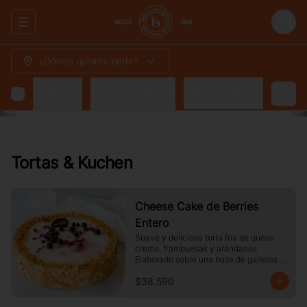
Abrir menu de navegación
Login
¿Dónde quieres pedir?
 para Compartir
Box para regalar
Clásicos Tavelli
Tortas & Kuchen
Cheese Cake de Berries
Entero
Suave y deliciosa torta fría de queso 
crema, frambuesas y arándanos. 
Elaborado sobre una base de galletas y 
decorado con crocante de maní.
$38.590