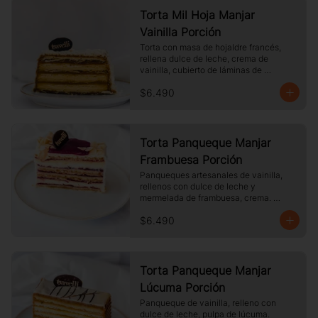
Torta Mil Hoja Manjar
Vainilla Porción
Torta con masa de hojaldre francés, 
rellena dulce de leche, crema de 
vainilla, cubierto de láminas de 
hojaldre, Tamaño a elección.
$6.490
Torta Panqueque Manjar
Frambuesa Porción
Panqueques artesanales de vainilla, 
rellenos con dulce de leche y 
mermelada de frambuesa, crema. 
Cubierto con chocolate blanco y 
$6.490
almendras laminadas tostadas.
Torta Panqueque Manjar
Lúcuma Porción
Panqueque de vainilla, relleno con 
dulce de leche, pulpa de lúcuma. 