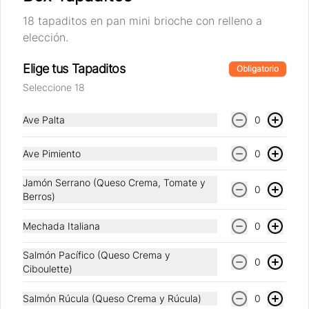
18 tapaditos en pan mini brioche con relleno a
elección.
Conócenos
Elige tus Tapaditos
Obligatorio
Nosotros
Seleccione 18
Locales
Factoría
Ave Palta
0
Términos y condiciones
Política de privacidad
Ave Pimiento
0
Redes sociales
Jamón Serrano (Queso Crema, Tomate y
0
Berros)
Instagram
Mechada Italiana
0
Facebook
Salmón Pacífico (Queso Crema y
0
Mi cuenta
Ciboulette)
Pedir
Salmón Rúcula (Queso Crema y Rúcula)
0