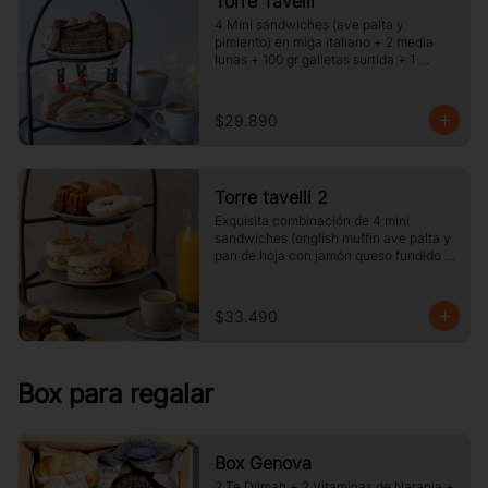
Torre Tavelli
4 Mini sándwiches (ave palta y 
pimiento) en miga italiano + 2 media 
lunas + 100 gr galletas surtida + 1 
porcion de pie o torta del dia + 2 cafe o 
te y jugo.
$29.890
Torre tavelli 2
Exquisita combinación de 4 mini 
sandwiches (english muffin ave palta y 
pan de hoja con jamón queso fundido 
)+ 2 medias lunas + 2 canelé + 2 
delicias de frambuesas + 2 café o té + 2 
jugos pequeños.
$33.490
Box para regalar
Box Genova
2 Te Dilmah + 2 Vitaminas de Naranja +  