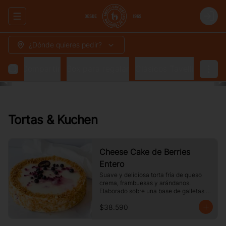
Abrir menu de navegación
Login
¿Dónde quieres pedir?
 para Compartir
Box para regalar
Clásicos Tavelli
Tortas & Kuchen
Cheese Cake de Berries
Entero
Suave y deliciosa torta fría de queso 
crema, frambuesas y arándanos. 
Elaborado sobre una base de galletas y 
decorado con crocante de maní.
$38.590