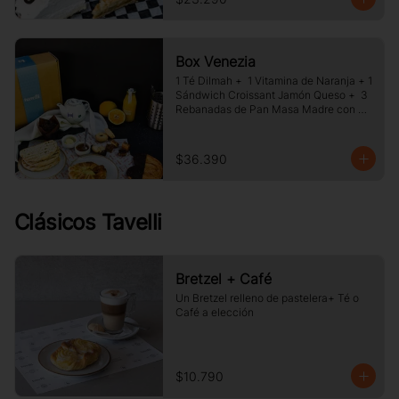
Box Venezia
1 Té Dilmah +  1 Vitamina de Naranja + 1 
Sándwich Croissant Jamón Queso +  3 
Rebanadas de Pan Masa Madre con 
Mermelada y Mantequilla +  1 Palmera 
de Chocolate, +1 Muffin Artesanal +100 
gr de Galletas Surtida.
$36.390
Clásicos Tavelli
Bretzel + Café
Un Bretzel relleno de pastelera+ Té o 
Café a elección
$10.790