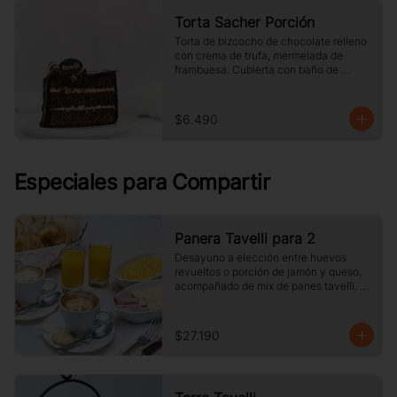
Torta Sacher Porción
Torta de bizcocho de chocolate relleno 
con crema de trufa, mermelada de 
frambuesa. Cubierta con baño de 
chocolate. Tamaño a elección.
$6.490
Especiales para Compartir
Panera Tavelli para 2
Desayuno a elección entre huevos 
revueltos o porción de jamón y queso, 
acompañado de mix de panes tavelli, 
dos medias lunas, palta, mantequilla, 
dos vasos de jugo de naranja (125 cc ), 
y dos café o té a elección
$27.190