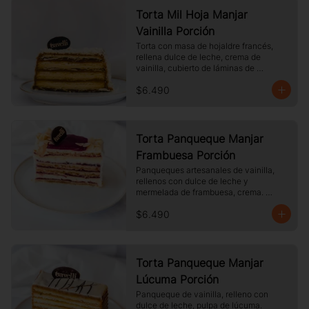
Torta Mil Hoja Manjar
Vainilla Porción
Torta con masa de hojaldre francés, 
rellena dulce de leche, crema de 
vainilla, cubierto de láminas de 
hojaldre, Tamaño a elección.
$6.490
Torta Panqueque Manjar
Frambuesa Porción
Panqueques artesanales de vainilla, 
rellenos con dulce de leche y 
mermelada de frambuesa, crema. 
Cubierto con chocolate blanco y 
$6.490
almendras laminadas tostadas.
Torta Panqueque Manjar
Lúcuma Porción
Panqueque de vainilla, relleno con 
dulce de leche, pulpa de lúcuma. 