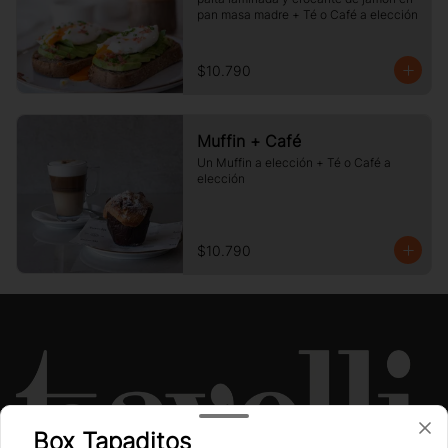
pan masa madre + Té o Café a elección
$10.790
Muffin + Café
Un Muffin a elección + Té o Café a 
elección
$10.790
Box Tapaditos