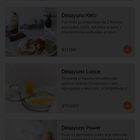
Desayuno Keto
Pan keto acompañado de 2 huevos 
pochados, palta, tomates asados y 
champiñones salteados al olivo
$11.190
Desayuno Lucca
Omelette o huevos revueltos de 
gallinas felices (3 huevos) + dos 
agregados a elección, acompañado de 
tres rebanadas de pan  de masa madre, 
mantequilla, vaso de jugo de naranja 
(125cc) y té o café a elección.
$10.890
Desayuno Power
Huevos pochados sobre una cama de 
palta laminada y crocante de jamón en 