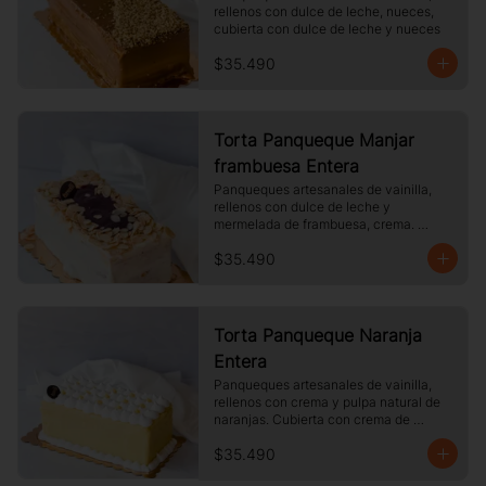
rellenos con dulce de leche, nueces, 
cubierta con dulce de leche y nueces
$35.490
Torta Panqueque Manjar
frambuesa Entera
Panqueques artesanales de vainilla, 
rellenos con dulce de leche y 
mermelada de frambuesa, crema. 
Cubierto con chocolate blanco y 
$35.490
almendras laminadas tostadas.
Torta Panqueque Naranja
Entera
Panqueques artesanales de vainilla, 
rellenos con crema y pulpa natural de 
naranjas. Cubierta con crema de 
naranja y merengue.
$35.490