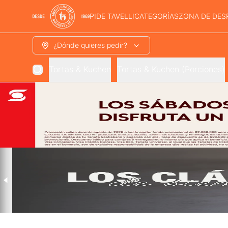
PIDE TAVELLI
CATEGORÍAS
ZONA DE DES
¿Dónde quieres pedir?
Tortas & Kuchen
Tortas & Kuchen (Porciones)