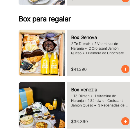
café o té a elección
Box para regalar
Box Genova
2 Te Dilmah + 2 Vitaminas de 
Naranja +  2 Croissant Jamón 
Queso + 1 Palmera de Chocolate + 
1 Muffins Artesanal + 100 gr de 
Galletas Surtidas.
$41.390
Box Venezia
1 Té Dilmah +  1 Vitamina de 
Naranja + 1 Sándwich Croissant 
Jamón Queso +  3 Rebanadas de 
Pan Masa Madre con Mermelada y 
Mantequilla +  1 Palmera de 
Chocolate, +1 Muffin Artesanal 
$36.390
+100 gr de Galletas Surtida.