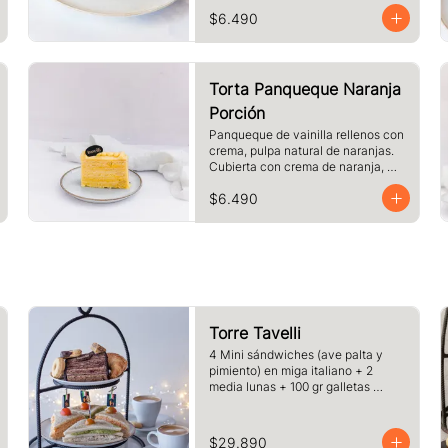
crema. Cubierto con chocolate 
$6.490
blanco y almendras laminadas 
tostadas.
Torta Panqueque Naranja
Porción
Panqueque de vainilla rellenos con 
crema, pulpa natural de naranjas. 
Cubierta con crema de naranja, 
merengue. Tamaño a elección.
$6.490
Torre Tavelli
4 Mini sándwiches (ave palta y 
pimiento) en miga italiano + 2 
media lunas + 100 gr galletas 
surtida + 1 porcion de pie o torta del 
dia + 2 cafe o te y jugo.
$29.890