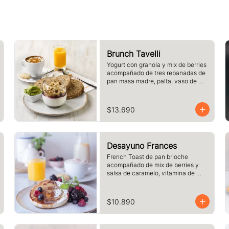
Brunch Tavelli
Yogurt con granola y mix de berries 
acompañado de tres rebanadas de 
pan masa madre, palta, vaso de 
jugo de naranja (125cc) y té o café 
a elección
$13.690
Desayuno Frances
French Toast de pan brioche 
acompañado de mix de berries y 
salsa de caramelo, vitamina de 
naranja (125cc) y café o té a 
elección.
$10.890