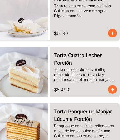
Tarta rellena con crema de limón. 
Cubierta con suave merengue. 
Elige el tamaño.
$6.190
Torta Cuatro Leches
Porción
Torta de bizcocho de vainilla, 
remojado en leche, nevada y 
condensada. relleno con manjar, 
cubierto de merengue. tamaño a 
$6.490
elección.
Torta Panqueque Manjar
Lúcuma Porción
Panqueque de vainilla, relleno con 
dulce de leche, pulpa de lúcuma. 
Cubierto con dulce de leche, 