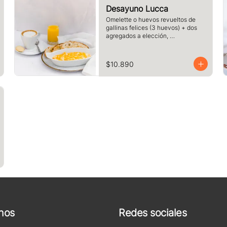
Desayuno Lucca
Omelette o huevos revueltos de 
gallinas felices (3 huevos) + dos 
agregados a elección, 
acompañado de tres rebanadas de 
pan  de masa madre, mantequilla, 
vaso de jugo de naranja (125cc) y 
$10.890
té o café a elección.
nos
Redes sociales