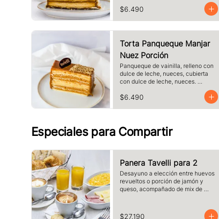
láminas de hojaldre, Tamaño a 
$6.490
elección.
Torta Panqueque Manjar
Nuez Porción
Panqueque de vainilla, relleno con 
dulce de leche, nueces, cubierta 
con dulce de leche, nueces. 
Tamaño a elección.
$6.490
Especiales para Compartir
Panera Tavelli para 2
Desayuno a elección entre huevos 
revueltos o porción de jamón y 
queso, acompañado de mix de 
panes tavelli, dos medias lunas, 
palta, mantequilla, dos vasos de 
jugo de naranja (125 cc ), y dos 
$27.190