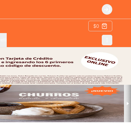
Login
$0
elli