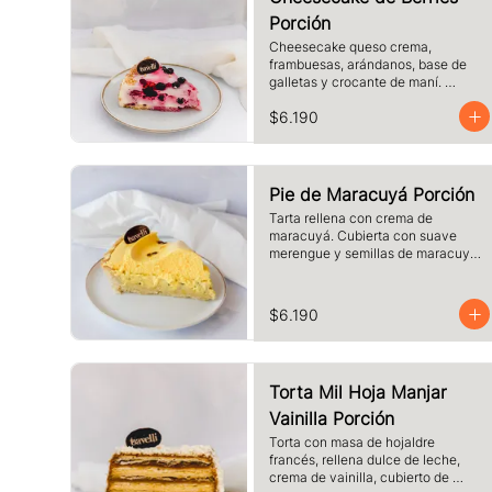
Porción
Cheesecake queso crema, 
frambuesas, arándanos, base de 
galletas y crocante de maní. 
Tamaño a elección.
$6.190
Pie de Maracuyá Porción
Tarta rellena con crema de 
maracuyá. Cubierta con suave 
merengue y semillas de maracuyá. 
Elige el tamaño.
$6.190
Torta Mil Hoja Manjar
Vainilla Porción
Torta con masa de hojaldre 
francés, rellena dulce de leche, 
crema de vainilla, cubierto de 