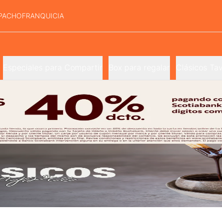
PACHO
FRANQUICIA
Especiales para Compartir
Box para regalar
Clásicos Tav