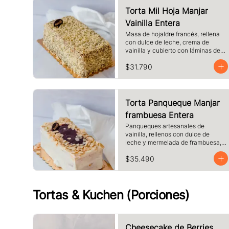
Torta Mil Hoja Manjar
Vainilla Entera
Masa de hojaldre francés, rellena 
con dulce de leche, crema de 
vainilla y cubierto con láminas de 
hojaldre.
$31.790
Torta Panqueque Manjar
frambuesa Entera
Panqueques artesanales de 
vainilla, rellenos con dulce de 
leche y mermelada de frambuesa, 
crema. Cubierto con chocolate 
$35.490
blanco y almendras laminadas 
tostadas.
Tortas & Kuchen (Porciones)
Cheesecake de Berries