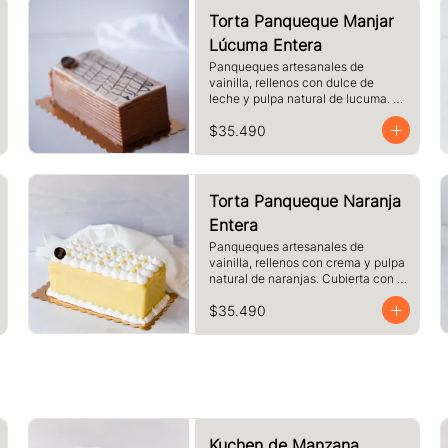
Torta Panqueque Manjar
Lúcuma Entera
Panqueques artesanales de 
vainilla, rellenos con dulce de 
leche y pulpa natural de lucuma. 
Cubierto con dulce de leche y 
$35.490
chocolate blanco.
Torta Panqueque Naranja
Entera
Panqueques artesanales de 
vainilla, rellenos con crema y pulpa 
natural de naranjas. Cubierta con 
crema de naranja y merengue.
$35.490
Kuchen de Manzana