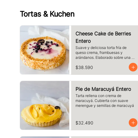
Tortas & Kuchen
Cheese Cake de Berries
Entero
Suave y deliciosa torta fría de 
queso crema, frambuesas y 
arándanos. Elaborado sobre una 
base de galletas y decorado con 
$38.590
crocante de maní.
Pie de Maracuyá Entero
Tarta rellena con crema de 
maracuyá. Cubierta con suave 
merengue y semillas de maracuyá
$32.490