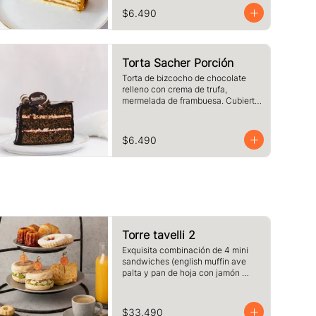
chocolate blanco. Tamaño a 
$6.490
elección.
Torta Sacher Porción
Torta de bizcocho de chocolate 
relleno con crema de trufa, 
mermelada de frambuesa. Cubierta 
con baño de chocolate. Tamaño a 
elección.
$6.490
Torre tavelli 2
Exquisita combinación de 4 mini 
sandwiches (english muffin ave 
palta y pan de hoja con jamón 
queso fundido )+ 2 medias lunas + 
2 canelé + 2 delicias de 
frambuesas + 2 café o té + 2 jugos 
$33.490