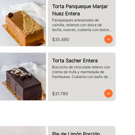
Torta Panqueque Manjar
Nuez Entera
Panqueques artesanales de 
vainilla, rellenos con dulce de 
leche, nueces, cubierta con dulce 
de leche y nueces
$35.490
Torta Sacher Entera
Bizcocho de chocolate relleno con 
crema de trufa y mermelada de 
frambuesa. Cubierta con baño de 
chocolate.
$31.790
Pie de Limón Porción