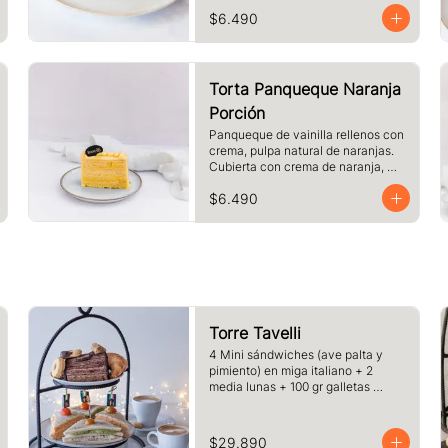
crema. Cubierto con chocolate 
$6.490
blanco y almendras laminadas 
tostadas.
Torta Panqueque Naranja
Porción
Panqueque de vainilla rellenos con 
crema, pulpa natural de naranjas. 
Cubierta con crema de naranja, 
merengue. Tamaño a elección.
$6.490
Torre Tavelli
4 Mini sándwiches (ave palta y 
pimiento) en miga italiano + 2 
media lunas + 100 gr galletas 
surtida + 1 porcion de pie o torta del 
dia + 2 cafe o te y jugo.
$29.890