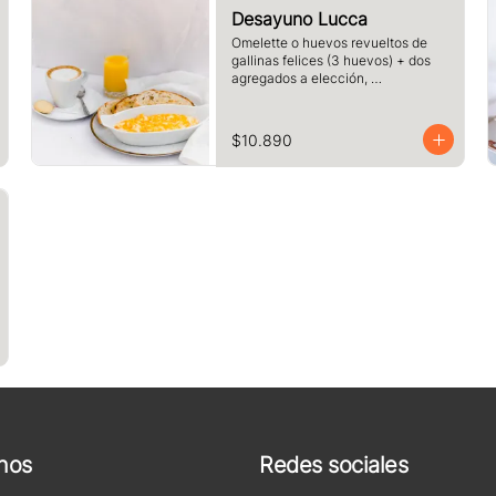
Desayuno Lucca
Omelette o huevos revueltos de 
gallinas felices (3 huevos) + dos 
agregados a elección, 
acompañado de tres rebanadas de 
pan  de masa madre, mantequilla, 
vaso de jugo de naranja (125cc) y 
$10.890
té o café a elección.
nos
Redes sociales