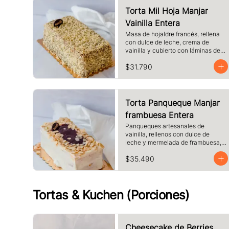
Torta Mil Hoja Manjar
Vainilla Entera
Masa de hojaldre francés, rellena 
con dulce de leche, crema de 
vainilla y cubierto con láminas de 
hojaldre.
$31.790
Torta Panqueque Manjar
frambuesa Entera
Panqueques artesanales de 
vainilla, rellenos con dulce de 
leche y mermelada de frambuesa, 
crema. Cubierto con chocolate 
$35.490
blanco y almendras laminadas 
tostadas.
Tortas & Kuchen (Porciones)
Cheesecake de Berries