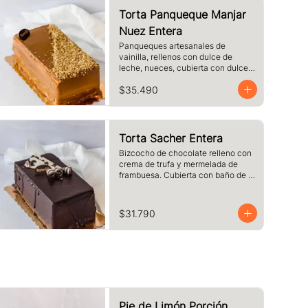
Torta Panqueque Manjar
Nuez Entera
Panqueques artesanales de 
vainilla, rellenos con dulce de 
leche, nueces, cubierta con dulce 
de leche y nueces
$35.490
Torta Sacher Entera
Bizcocho de chocolate relleno con 
crema de trufa y mermelada de 
frambuesa. Cubierta con baño de 
chocolate.
$31.790
Pie de Limón Porción