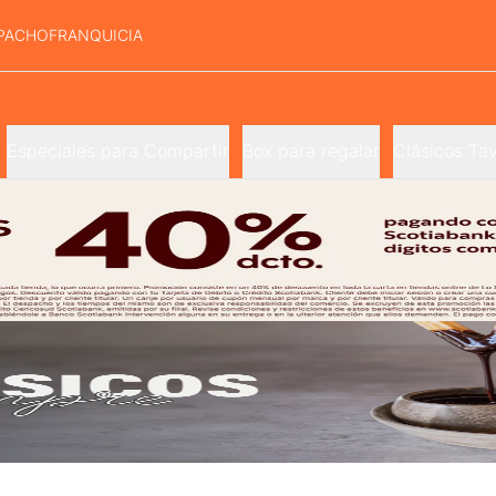
PACHO
FRANQUICIA
Especiales para Compartir
Box para regalar
Clásicos Tav