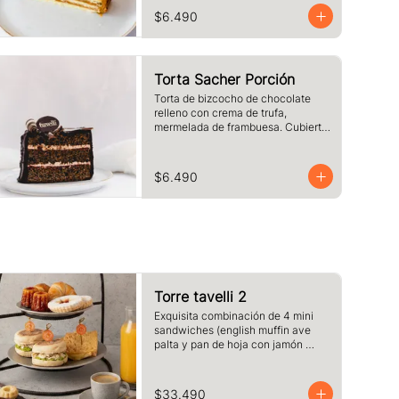
chocolate blanco. Tamaño a 
$6.490
elección.
Torta Sacher Porción
Torta de bizcocho de chocolate 
relleno con crema de trufa, 
mermelada de frambuesa. Cubierta 
con baño de chocolate. Tamaño a 
elección.
$6.490
Torre tavelli 2
Exquisita combinación de 4 mini 
sandwiches (english muffin ave 
palta y pan de hoja con jamón 
queso fundido )+ 2 medias lunas + 
2 canelé + 2 delicias de 
frambuesas + 2 café o té + 2 jugos 
$33.490