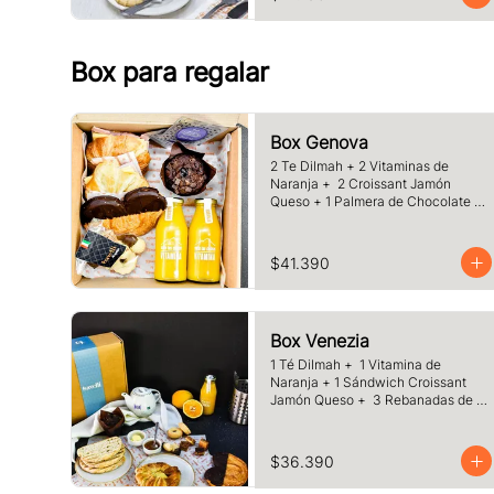
café o té a elección
Box para regalar
Box Genova
2 Te Dilmah + 2 Vitaminas de 
Naranja +  2 Croissant Jamón 
Queso + 1 Palmera de Chocolate + 
1 Muffins Artesanal + 100 gr de 
Galletas Surtidas.
$41.390
Box Venezia
1 Té Dilmah +  1 Vitamina de 
Naranja + 1 Sándwich Croissant 
Jamón Queso +  3 Rebanadas de 
Pan Masa Madre con Mermelada y 
Mantequilla +  1 Palmera de 
Chocolate, +1 Muffin Artesanal 
$36.390
+100 gr de Galletas Surtida.