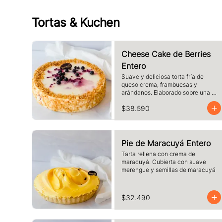
Tortas & Kuchen
Cheese Cake de Berries
Entero
Suave y deliciosa torta fría de 
queso crema, frambuesas y 
arándanos. Elaborado sobre una 
base de galletas y decorado con 
$38.590
crocante de maní.
Pie de Maracuyá Entero
Tarta rellena con crema de 
maracuyá. Cubierta con suave 
merengue y semillas de maracuyá
$32.490