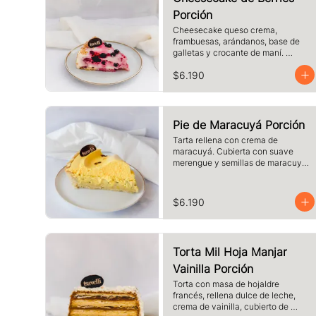
Porción
Cheesecake queso crema, 
frambuesas, arándanos, base de 
galletas y crocante de maní. 
Tamaño a elección.
$6.190
Pie de Maracuyá Porción
Tarta rellena con crema de 
maracuyá. Cubierta con suave 
merengue y semillas de maracuyá. 
Elige el tamaño.
$6.190
Torta Mil Hoja Manjar
Vainilla Porción
Torta con masa de hojaldre 
francés, rellena dulce de leche, 
crema de vainilla, cubierto de 