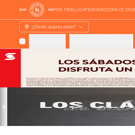
PIDE TAVELLI
CATEGORÍAS
ZONA DE DES
¿Dónde quieres pedir?
Tortas & Kuchen
Tortas & Kuchen (Porciones)