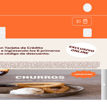
Login
$0
elli