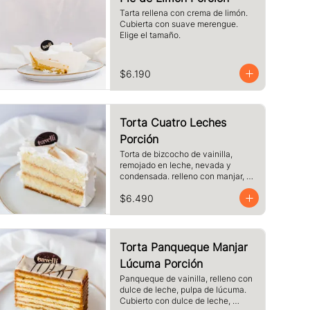
Tarta rellena con crema de limón. 
Cubierta con suave merengue. 
Elige el tamaño.
$6.190
Torta Cuatro Leches
Porción
Torta de bizcocho de vainilla, 
remojado en leche, nevada y 
condensada. relleno con manjar, 
cubierto de merengue. tamaño a 
$6.490
elección.
Torta Panqueque Manjar
Lúcuma Porción
Panqueque de vainilla, relleno con 
dulce de leche, pulpa de lúcuma. 
Cubierto con dulce de leche, 