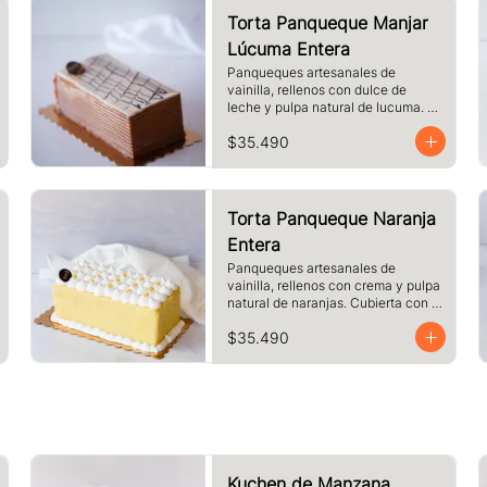
Torta Panqueque Manjar
Lúcuma Entera
Panqueques artesanales de 
vainilla, rellenos con dulce de 
leche y pulpa natural de lucuma. 
Cubierto con dulce de leche y 
$35.490
chocolate blanco.
Torta Panqueque Naranja
Entera
Panqueques artesanales de 
vainilla, rellenos con crema y pulpa 
natural de naranjas. Cubierta con 
crema de naranja y merengue.
$35.490
Kuchen de Manzana