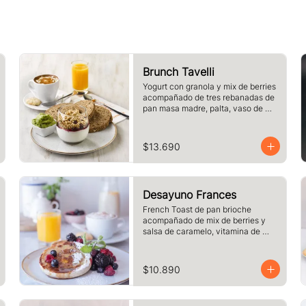
Brunch Tavelli
Yogurt con granola y mix de berries 
acompañado de tres rebanadas de 
pan masa madre, palta, vaso de 
jugo de naranja (125cc) y té o café 
a elección
$13.690
Desayuno Frances
French Toast de pan brioche 
acompañado de mix de berries y 
salsa de caramelo, vitamina de 
naranja (125cc) y café o té a 
elección.
$10.890