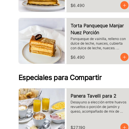
láminas de hojaldre, Tamaño a 
$6.490
elección.
Torta Panqueque Manjar
Nuez Porción
Panqueque de vainilla, relleno con 
dulce de leche, nueces, cubierta 
con dulce de leche, nueces. 
Tamaño a elección.
$6.490
Especiales para Compartir
Panera Tavelli para 2
Desayuno a elección entre huevos 
revueltos o porción de jamón y 
queso, acompañado de mix de 
panes tavelli, dos medias lunas, 
palta, mantequilla, dos vasos de 
jugo de naranja (125 cc ), y dos 
$27.190