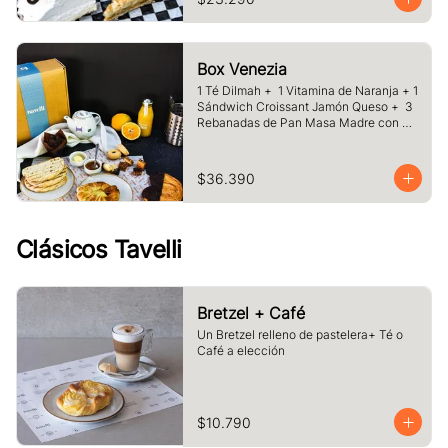
Box Venezia
1 Té Dilmah +  1 Vitamina de Naranja + 1 
Sándwich Croissant Jamón Queso +  3 
Rebanadas de Pan Masa Madre con 
Mermelada y Mantequilla +  1 Palmera 
de Chocolate, +1 Muffin Artesanal +100 
gr de Galletas Surtida.
$36.390
Clásicos Tavelli
Bretzel + Café
Un Bretzel relleno de pastelera+ Té o 
Café a elección
$10.790