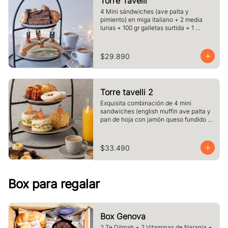
Torre Tavelli
4 Mini sándwiches (ave palta y 
pimiento) en miga italiano + 2 media 
lunas + 100 gr galletas surtida + 1 
porcion de pie o torta del dia + 2 cafe o 
te y jugo.
$29.890
Torre tavelli 2
Exquisita combinación de 4 mini 
sandwiches (english muffin ave palta y 
pan de hoja con jamón queso fundido 
)+ 2 medias lunas + 2 canelé + 2 
delicias de frambuesas + 2 café o té + 2 
jugos pequeños.
$33.490
Box para regalar
Box Genova
2 Te Dilmah + 2 Vitaminas de Naranja +  