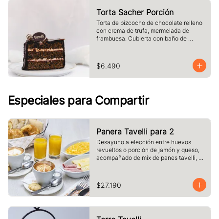
Torta Sacher Porción
Torta de bizcocho de chocolate relleno 
con crema de trufa, mermelada de 
frambuesa. Cubierta con baño de 
chocolate. Tamaño a elección.
$6.490
Especiales para Compartir
Panera Tavelli para 2
Desayuno a elección entre huevos 
revueltos o porción de jamón y queso, 
acompañado de mix de panes tavelli, 
dos medias lunas, palta, mantequilla, 
dos vasos de jugo de naranja (125 cc ), 
y dos café o té a elección
$27.190