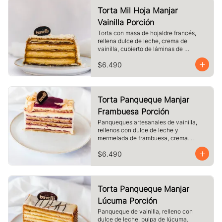
Torta Mil Hoja Manjar
Vainilla Porción
Torta con masa de hojaldre francés, 
rellena dulce de leche, crema de 
vainilla, cubierto de láminas de 
hojaldre, Tamaño a elección.
$6.490
Torta Panqueque Manjar
Frambuesa Porción
Panqueques artesanales de vainilla, 
rellenos con dulce de leche y 
mermelada de frambuesa, crema. 
Cubierto con chocolate blanco y 
$6.490
almendras laminadas tostadas.
Torta Panqueque Manjar
Lúcuma Porción
Panqueque de vainilla, relleno con 
dulce de leche, pulpa de lúcuma. 