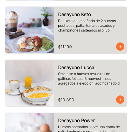
Desayuno Keto
Pan keto acompañado de 2 huevos 
pochados, palta, tomates asados y 
champiñones salteados al olivo
$11.190
Desayuno Lucca
Omelette o huevos revueltos de 
gallinas felices (3 huevos) + dos 
agregados a elección, acompañado de 
tres rebanadas de pan  de masa madre, 
mantequilla, vaso de jugo de naranja 
(125cc) y té o café a elección.
$10.890
Desayuno Power
Huevos pochados sobre una cama de 
palta laminada y crocante de jamón en 