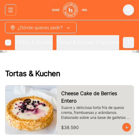
Abrir menu de navegación
Login
¿Dónde quieres pedir?
Tortas & Kuchen
Tortas & Kuchen (Porciones)
Espec
Tortas & Kuchen
Cheese Cake de Berries
Entero
Suave y deliciosa torta fría de queso 
crema, frambuesas y arándanos. 
Elaborado sobre una base de galletas y 
decorado con crocante de maní.
$38.590