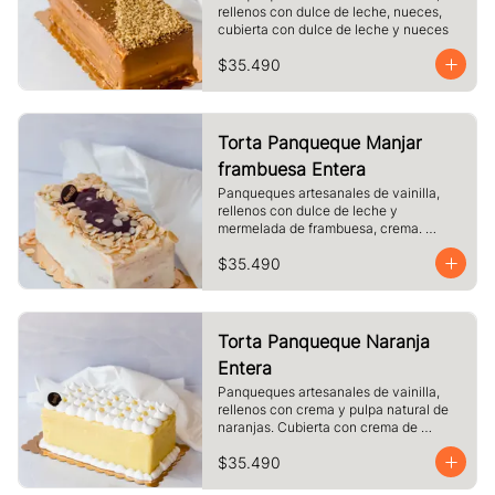
rellenos con dulce de leche, nueces, 
cubierta con dulce de leche y nueces
$35.490
Torta Panqueque Manjar
frambuesa Entera
Panqueques artesanales de vainilla, 
rellenos con dulce de leche y 
mermelada de frambuesa, crema. 
Cubierto con chocolate blanco y 
$35.490
almendras laminadas tostadas.
Torta Panqueque Naranja
Entera
Panqueques artesanales de vainilla, 
rellenos con crema y pulpa natural de 
naranjas. Cubierta con crema de 
naranja y merengue.
$35.490