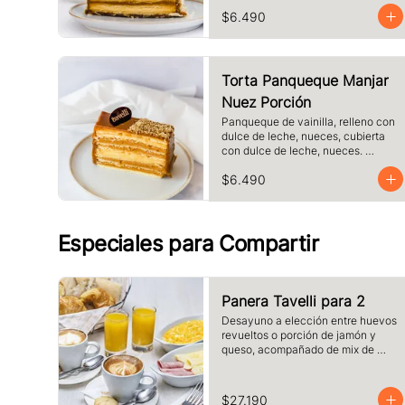
láminas de hojaldre, Tamaño a 
$6.490
elección.
Torta Panqueque Manjar
Nuez Porción
Panqueque de vainilla, relleno con 
dulce de leche, nueces, cubierta 
con dulce de leche, nueces. 
Tamaño a elección.
$6.490
Especiales para Compartir
Panera Tavelli para 2
Desayuno a elección entre huevos 
revueltos o porción de jamón y 
queso, acompañado de mix de 
panes tavelli, dos medias lunas, 
palta, mantequilla, dos vasos de 
jugo de naranja (125 cc ), y dos 
$27.190