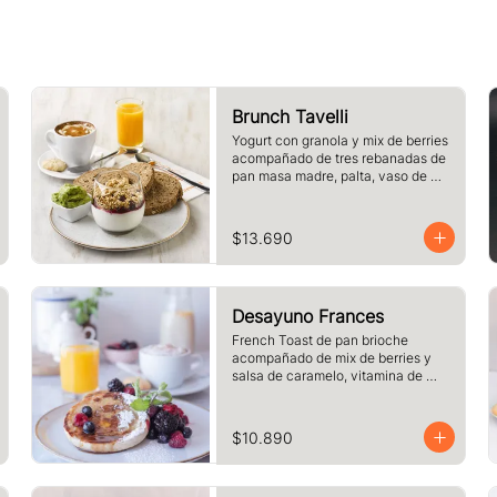
Brunch Tavelli
Yogurt con granola y mix de berries 
acompañado de tres rebanadas de 
pan masa madre, palta, vaso de 
jugo de naranja (125cc) y té o café 
a elección
$13.690
Desayuno Frances
French Toast de pan brioche 
acompañado de mix de berries y 
salsa de caramelo, vitamina de 
naranja (125cc) y café o té a 
elección.
$10.890