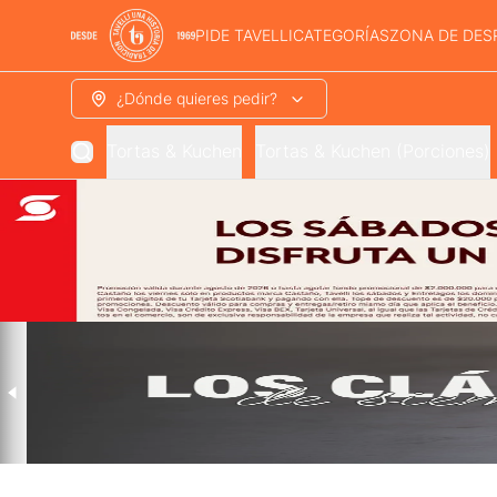
PIDE TAVELLI
CATEGORÍAS
ZONA DE DES
¿Dónde quieres pedir?
Tortas & Kuchen
Tortas & Kuchen (Porciones)