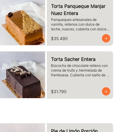
Torta Panqueque Manjar
Nuez Entera
Panqueques artesanales de 
vainilla, rellenos con dulce de 
leche, nueces, cubierta con dulce 
de leche y nueces
$35.490
Torta Sacher Entera
Bizcocho de chocolate relleno con 
crema de trufa y mermelada de 
frambuesa. Cubierta con baño de 
chocolate.
$31.790
Pie de Limón Porción