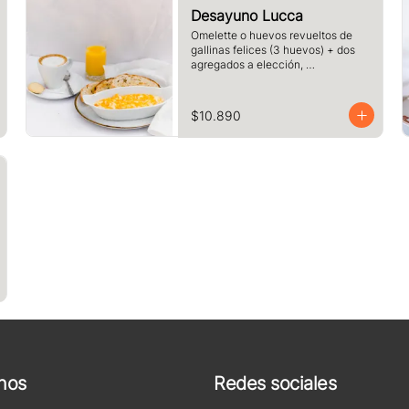
Desayuno Lucca
Omelette o huevos revueltos de 
gallinas felices (3 huevos) + dos 
agregados a elección, 
acompañado de tres rebanadas de 
pan  de masa madre, mantequilla, 
vaso de jugo de naranja (125cc) y 
$10.890
té o café a elección.
nos
Redes sociales