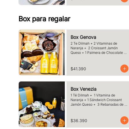
café o té a elección
Box para regalar
Box Genova
2 Te Dilmah + 2 Vitaminas de 
Naranja +  2 Croissant Jamón 
Queso + 1 Palmera de Chocolate + 
1 Muffins Artesanal + 100 gr de 
Galletas Surtidas.
$41.390
Box Venezia
1 Té Dilmah +  1 Vitamina de 
Naranja + 1 Sándwich Croissant 
Jamón Queso +  3 Rebanadas de 
Pan Masa Madre con Mermelada y 
Mantequilla +  1 Palmera de 
Chocolate, +1 Muffin Artesanal 
$36.390
+100 gr de Galletas Surtida.