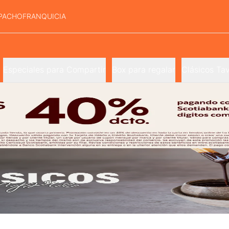
PACHO
FRANQUICIA
Especiales para Compartir
Box para regalar
Clásicos Tav