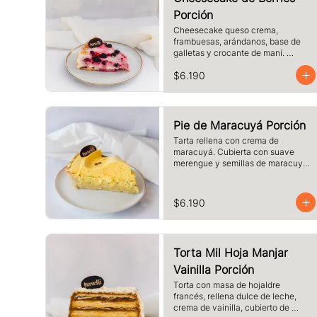
Porción
Cheesecake queso crema, 
frambuesas, arándanos, base de 
galletas y crocante de maní. 
Tamaño a elección.
$6.190
Pie de Maracuyá Porción
Tarta rellena con crema de 
maracuyá. Cubierta con suave 
merengue y semillas de maracuyá. 
Elige el tamaño.
$6.190
Torta Mil Hoja Manjar
Vainilla Porción
Torta con masa de hojaldre 
francés, rellena dulce de leche, 
crema de vainilla, cubierto de 