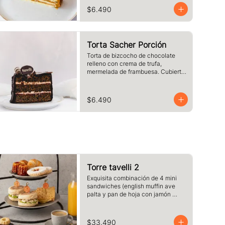
chocolate blanco. Tamaño a 
$6.490
elección.
Torta Sacher Porción
Torta de bizcocho de chocolate 
relleno con crema de trufa, 
mermelada de frambuesa. Cubierta 
con baño de chocolate. Tamaño a 
elección.
$6.490
Torre tavelli 2
Exquisita combinación de 4 mini 
sandwiches (english muffin ave 
palta y pan de hoja con jamón 
queso fundido )+ 2 medias lunas + 
2 canelé + 2 delicias de 
frambuesas + 2 café o té + 2 jugos 
$33.490