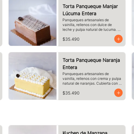
Torta Panqueque Manjar
Lúcuma Entera
Panqueques artesanales de 
vainilla, rellenos con dulce de 
leche y pulpa natural de lucuma. 
Cubierto con dulce de leche y 
$35.490
chocolate blanco.
Torta Panqueque Naranja
Entera
Panqueques artesanales de 
vainilla, rellenos con crema y pulpa 
natural de naranjas. Cubierta con 
crema de naranja y merengue.
$35.490
Kuchen de Manzana