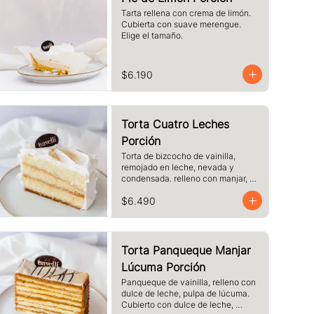
Tarta rellena con crema de limón. 
Cubierta con suave merengue. 
Elige el tamaño.
$6.190
Torta Cuatro Leches
Porción
Torta de bizcocho de vainilla, 
remojado en leche, nevada y 
condensada. relleno con manjar, 
cubierto de merengue. tamaño a 
$6.490
elección.
Torta Panqueque Manjar
Lúcuma Porción
Panqueque de vainilla, relleno con 
dulce de leche, pulpa de lúcuma. 
Cubierto con dulce de leche, 