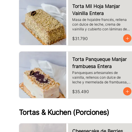
Torta Mil Hoja Manjar
Vainilla Entera
Masa de hojaldre francés, rellena 
con dulce de leche, crema de 
vainilla y cubierto con láminas de 
hojaldre.
$31.790
Torta Panqueque Manjar
frambuesa Entera
Panqueques artesanales de 
vainilla, rellenos con dulce de 
leche y mermelada de frambuesa, 
crema. Cubierto con chocolate 
$35.490
blanco y almendras laminadas 
tostadas.
Tortas & Kuchen (Porciones)
Cheesecake de Berries