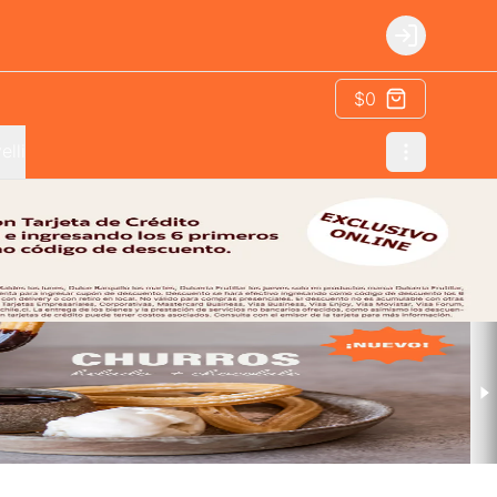
Login
$0
elli