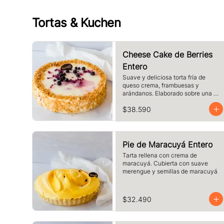
Tortas & Kuchen
Cheese Cake de Berries
Entero
Suave y deliciosa torta fría de 
queso crema, frambuesas y 
arándanos. Elaborado sobre una 
base de galletas y decorado con 
$38.590
crocante de maní.
Pie de Maracuyá Entero
Tarta rellena con crema de 
maracuyá. Cubierta con suave 
merengue y semillas de maracuyá
$32.490