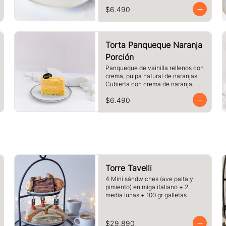
crema. Cubierto con chocolate 
$6.490
blanco y almendras laminadas 
tostadas.
Torta Panqueque Naranja
Porción
Panqueque de vainilla rellenos con 
crema, pulpa natural de naranjas. 
Cubierta con crema de naranja, 
merengue. Tamaño a elección.
$6.490
Torre Tavelli
4 Mini sándwiches (ave palta y 
pimiento) en miga italiano + 2 
media lunas + 100 gr galletas 
surtida + 1 porcion de pie o torta del 
dia + 2 cafe o te y jugo.
$29.890