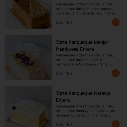
Panqueques artesanales de vainilla, 
rellenos con dulce de leche, nueces, 
cubierta con dulce de leche y nueces
$35.490
Torta Panqueque Manjar
frambuesa Entera
Panqueques artesanales de vainilla, 
rellenos con dulce de leche y 
mermelada de frambuesa, crema. 
Cubierto con chocolate blanco y 
$35.490
almendras laminadas tostadas.
Torta Panqueque Naranja
Entera
Panqueques artesanales de vainilla, 
rellenos con crema y pulpa natural de 
naranjas. Cubierta con crema de 
naranja y merengue.
$35.490