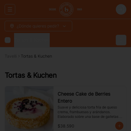
Abrir menu de navegación
Login
¿Dónde quieres pedir?
Tortas & Kuchen
Tavelli
Tortas & Kuchen
Tortas & Kuchen
Cheese Cake de Berries
Entero
Suave y deliciosa torta fría de queso 
crema, frambuesas y arándanos. 
Elaborado sobre una base de galletas y 
decorado con crocante de maní.
$38.590