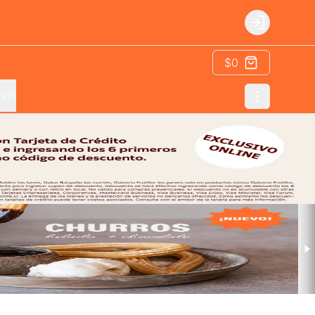
Login
$0
elli