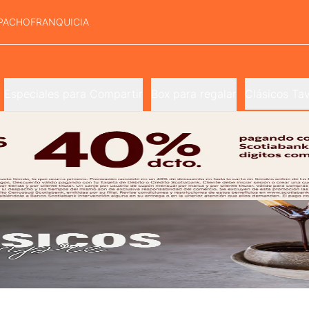
PACHO
FRANQUICIA
Especiales para Compartir
Box para regalar
Clásicos Tav