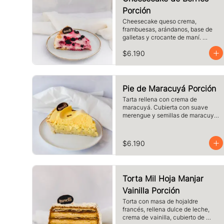
Porción
Cheesecake queso crema, 
frambuesas, arándanos, base de 
galletas y crocante de maní. 
Tamaño a elección.
$6.190
Pie de Maracuyá Porción
Tarta rellena con crema de 
maracuyá. Cubierta con suave 
merengue y semillas de maracuyá. 
Elige el tamaño.
$6.190
Torta Mil Hoja Manjar
Vainilla Porción
Torta con masa de hojaldre 
francés, rellena dulce de leche, 
crema de vainilla, cubierto de 