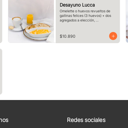
Desayuno Lucca
Omelette o huevos revueltos de 
gallinas felices (3 huevos) + dos 
agregados a elección, 
acompañado de tres rebanadas de 
pan  de masa madre, mantequilla, 
vaso de jugo de naranja (125cc) y 
$10.890
té o café a elección.
nos
Redes sociales