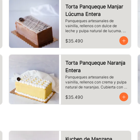
Torta Panqueque Manjar
Lúcuma Entera
Panqueques artesanales de 
vainilla, rellenos con dulce de 
leche y pulpa natural de lucuma. 
Cubierto con dulce de leche y 
$35.490
chocolate blanco.
Torta Panqueque Naranja
Entera
Panqueques artesanales de 
vainilla, rellenos con crema y pulpa 
natural de naranjas. Cubierta con 
crema de naranja y merengue.
$35.490
Kuchen de Manzana