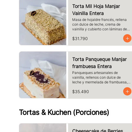
Torta Mil Hoja Manjar
Vainilla Entera
Masa de hojaldre francés, rellena 
con dulce de leche, crema de 
vainilla y cubierto con láminas de 
hojaldre.
$31.790
Torta Panqueque Manjar
frambuesa Entera
Panqueques artesanales de 
vainilla, rellenos con dulce de 
leche y mermelada de frambuesa, 
crema. Cubierto con chocolate 
$35.490
blanco y almendras laminadas 
tostadas.
Tortas & Kuchen (Porciones)
Cheesecake de Berries