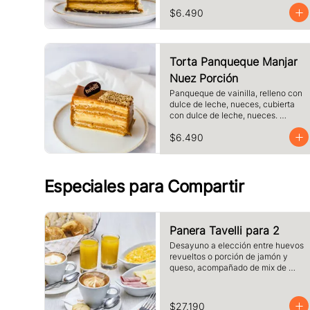
láminas de hojaldre, Tamaño a 
$6.490
elección.
Torta Panqueque Manjar
Nuez Porción
Panqueque de vainilla, relleno con 
dulce de leche, nueces, cubierta 
con dulce de leche, nueces. 
Tamaño a elección.
$6.490
Especiales para Compartir
Panera Tavelli para 2
Desayuno a elección entre huevos 
revueltos o porción de jamón y 
queso, acompañado de mix de 
panes tavelli, dos medias lunas, 
palta, mantequilla, dos vasos de 
jugo de naranja (125 cc ), y dos 
$27.190