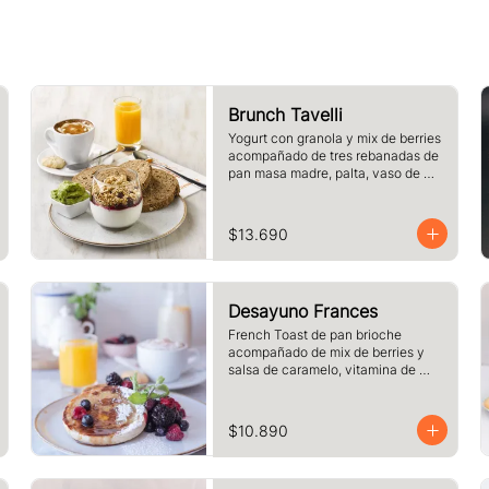
Brunch Tavelli
Yogurt con granola y mix de berries 
acompañado de tres rebanadas de 
pan masa madre, palta, vaso de 
jugo de naranja (125cc) y té o café 
a elección
$13.690
Desayuno Frances
French Toast de pan brioche 
acompañado de mix de berries y 
salsa de caramelo, vitamina de 
naranja (125cc) y café o té a 
elección.
$10.890