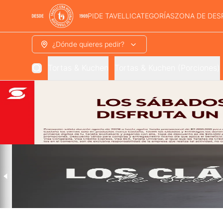
PIDE TAVELLI
CATEGORÍAS
ZONA DE DES
¿Dónde quieres pedir?
Tortas & Kuchen
Tortas & Kuchen (Porciones)