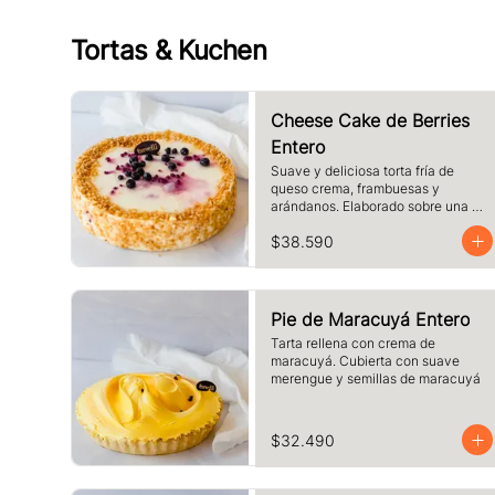
Tortas & Kuchen
Cheese Cake de Berries
Entero
Suave y deliciosa torta fría de 
queso crema, frambuesas y 
arándanos. Elaborado sobre una 
base de galletas y decorado con 
$38.590
crocante de maní.
Pie de Maracuyá Entero
Tarta rellena con crema de 
maracuyá. Cubierta con suave 
merengue y semillas de maracuyá
$32.490