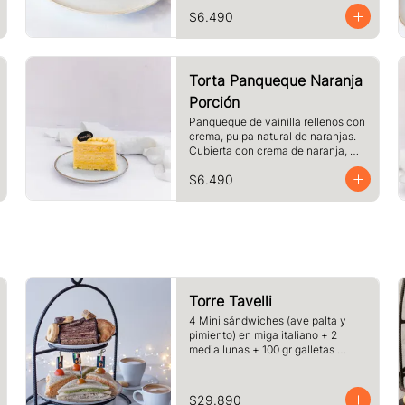
crema. Cubierto con chocolate 
$6.490
blanco y almendras laminadas 
tostadas.
Torta Panqueque Naranja
Porción
Panqueque de vainilla rellenos con 
crema, pulpa natural de naranjas. 
Cubierta con crema de naranja, 
merengue. Tamaño a elección.
$6.490
Torre Tavelli
4 Mini sándwiches (ave palta y 
pimiento) en miga italiano + 2 
media lunas + 100 gr galletas 
surtida + 1 porcion de pie o torta del 
dia + 2 cafe o te y jugo.
$29.890