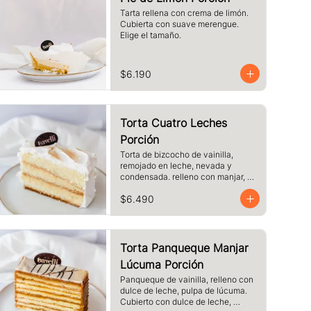
Tarta rellena con crema de limón. 
Cubierta con suave merengue. 
Elige el tamaño.
$6.190
Torta Cuatro Leches
Porción
Torta de bizcocho de vainilla, 
remojado en leche, nevada y 
condensada. relleno con manjar, 
cubierto de merengue. tamaño a 
$6.490
elección.
Torta Panqueque Manjar
Lúcuma Porción
Panqueque de vainilla, relleno con 
dulce de leche, pulpa de lúcuma. 
Cubierto con dulce de leche, 