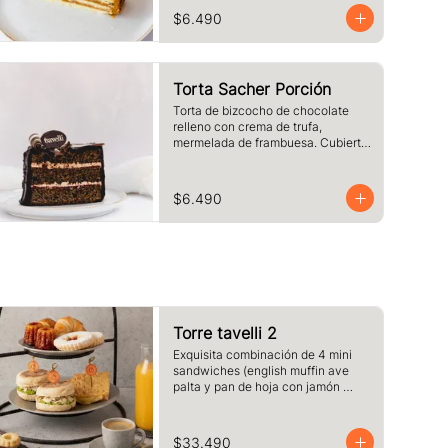
chocolate blanco. Tamaño a 
$6.490
elección.
Torta Sacher Porción
Torta de bizcocho de chocolate 
relleno con crema de trufa, 
mermelada de frambuesa. Cubierta 
con baño de chocolate. Tamaño a 
elección.
$6.490
Torre tavelli 2
Exquisita combinación de 4 mini 
sandwiches (english muffin ave 
palta y pan de hoja con jamón 
queso fundido )+ 2 medias lunas + 
2 canelé + 2 delicias de 
frambuesas + 2 café o té + 2 jugos 
$33.490