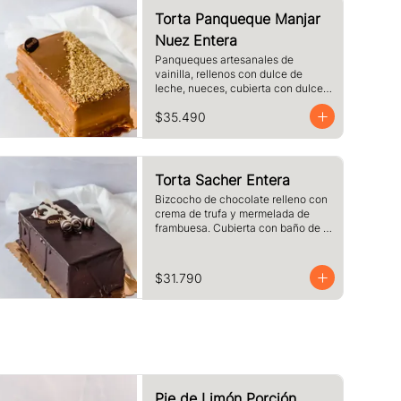
Torta Panqueque Manjar
Nuez Entera
Panqueques artesanales de 
vainilla, rellenos con dulce de 
leche, nueces, cubierta con dulce 
de leche y nueces
$35.490
Torta Sacher Entera
Bizcocho de chocolate relleno con 
crema de trufa y mermelada de 
frambuesa. Cubierta con baño de 
chocolate.
$31.790
Pie de Limón Porción