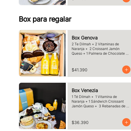
café o té a elección
Box para regalar
Box Genova
2 Te Dilmah + 2 Vitaminas de 
Naranja +  2 Croissant Jamón 
Queso + 1 Palmera de Chocolate + 
1 Muffins Artesanal + 100 gr de 
Galletas Surtidas.
$41.390
Box Venezia
1 Té Dilmah +  1 Vitamina de 
Naranja + 1 Sándwich Croissant 
Jamón Queso +  3 Rebanadas de 
Pan Masa Madre con Mermelada y 
Mantequilla +  1 Palmera de 
Chocolate, +1 Muffin Artesanal 
$36.390
+100 gr de Galletas Surtida.