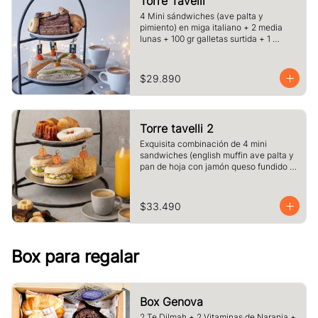
Torre Tavelli
4 Mini sándwiches (ave palta y 
pimiento) en miga italiano + 2 media 
lunas + 100 gr galletas surtida + 1 
porcion de pie o torta del dia + 2 cafe o 
te y jugo.
$29.890
Torre tavelli 2
Exquisita combinación de 4 mini 
sandwiches (english muffin ave palta y 
pan de hoja con jamón queso fundido 
)+ 2 medias lunas + 2 canelé + 2 
delicias de frambuesas + 2 café o té + 2 
jugos pequeños.
$33.490
Box para regalar
Box Genova
2 Te Dilmah + 2 Vitaminas de Naranja +  