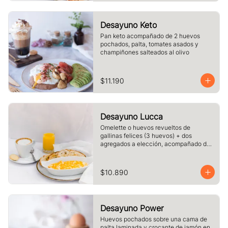
Desayuno Keto
Pan keto acompañado de 2 huevos 
pochados, palta, tomates asados y 
champiñones salteados al olivo
$11.190
Desayuno Lucca
Omelette o huevos revueltos de 
gallinas felices (3 huevos) + dos 
agregados a elección, acompañado de 
tres rebanadas de pan  de masa madre, 
mantequilla, vaso de jugo de naranja 
(125cc) y té o café a elección.
$10.890
Desayuno Power
Huevos pochados sobre una cama de 
palta laminada y crocante de jamón en 