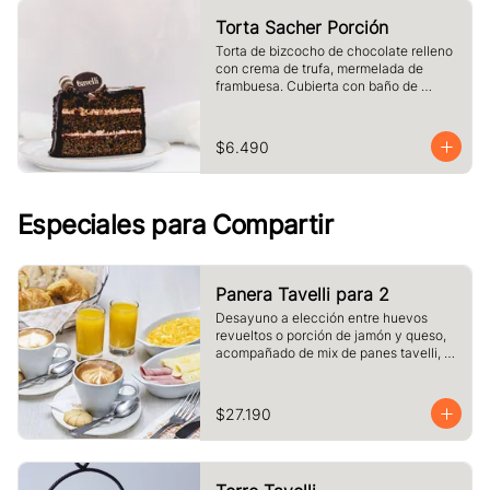
Torta Sacher Porción
Torta de bizcocho de chocolate relleno 
con crema de trufa, mermelada de 
frambuesa. Cubierta con baño de 
chocolate. Tamaño a elección.
$6.490
Especiales para Compartir
Panera Tavelli para 2
Desayuno a elección entre huevos 
revueltos o porción de jamón y queso, 
acompañado de mix de panes tavelli, 
dos medias lunas, palta, mantequilla, 
dos vasos de jugo de naranja (125 cc ), 
y dos café o té a elección
$27.190