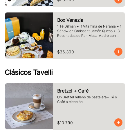
Box Venezia
1 Té Dilmah +  1 Vitamina de Naranja + 1 
Sándwich Croissant Jamón Queso +  3 
Rebanadas de Pan Masa Madre con 
Mermelada y Mantequilla +  1 Palmera 
de Chocolate, +1 Muffin Artesanal +100 
gr de Galletas Surtida.
$36.390
Clásicos Tavelli
Bretzel + Café
Un Bretzel relleno de pastelera+ Té o 
Café a elección
$10.790