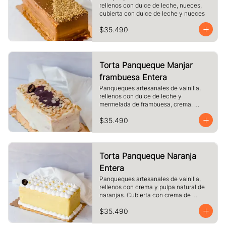
rellenos con dulce de leche, nueces, 
cubierta con dulce de leche y nueces
$35.490
Torta Panqueque Manjar
frambuesa Entera
Panqueques artesanales de vainilla, 
rellenos con dulce de leche y 
mermelada de frambuesa, crema. 
Cubierto con chocolate blanco y 
$35.490
almendras laminadas tostadas.
Torta Panqueque Naranja
Entera
Panqueques artesanales de vainilla, 
rellenos con crema y pulpa natural de 
naranjas. Cubierta con crema de 
naranja y merengue.
$35.490