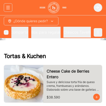
Abrir menu de navegación
Login
¿Dónde quieres pedir?
 para Compartir
Box para regalar
Clásicos Tavelli
Tortas & Kuchen
Cheese Cake de Berries
Entero
Suave y deliciosa torta fría de queso 
crema, frambuesas y arándanos. 
Elaborado sobre una base de galletas y 
decorado con crocante de maní.
$38.590