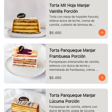
Torta Mil Hoja Manjar
Vainilla Porción
Torta con masa de hojaldre francés, 
rellena dulce de leche, crema de 
vainilla, cubierto de láminas de 
hojaldre, Tamaño a elección.
$6.490
Torta Panqueque Manjar
Frambuesa Porción
Panqueques artesanales de vainilla, 
rellenos con dulce de leche y 
mermelada de frambuesa, crema. 
Cubierto con chocolate blanco y 
$6.490
almendras laminadas tostadas.
Torta Panqueque Manjar
Lúcuma Porción
Panqueque de vainilla, relleno con 
dulce de leche, pulpa de lúcuma. 